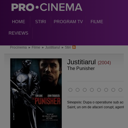
HOME
STIRI
PROGRAM TV
FILME
REVIEWS
Procinema
»
Filme
»
Justitiarul
»
Stiri
Justitiarul
(2004)
The Punisher
Sinopsis:
Dupa o operatiune sub acoper
Saint, un om de afaceri corupt, agentul..