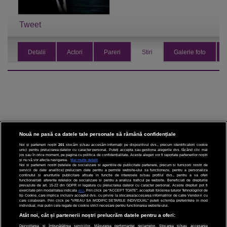
Tweet
Detalii
Actori
Pareri
Stiri
Galerie foto
Nouă ne pasă ca datele tale personale să rămână confidențiale
Noi și partenerii noștri
201
stocăm și/sau accesăm informații pe dispozitivul dvs., precum identificatorii cookie
unici pentru prelucrarea datelor cu caracter personal. Puteți accepta sau gestiona alegerile dvs. făcând clic mai
CINEMA
jos sau în orice moment, pe pagina cu politica de confidențialitate. Aceste alegeri vor fi raportate partenerilor noștri
și nu vă vor afecta navigarea.
Mai multe detalii
Noi si partenerii nostri (retelele de socializare si agentiile de publicitate partenere, precum si furnizorii nostri de
servicii de date analitice) prelucram date pentru a permite website-ului sa functioneze, pentru a personaliza
DIVERTISMENT
continutul si anunturile publicitare afisate in functie de interesele si/sau profilul dvs., pentru a va oferi
functionalitati aferente retelelor de socializare si pentru a analiza traficul pe website. Beneficiati de drepturile
prevazute de art. 15-22 din GDPR in legatura cu prelucrarea datelor cu caracter personal. Aceste drepturi pot fi
STIRI
exercitate prin modalitatea indicata
aici
. Prin click pe “ACCEPT TOATE”, acceptati folosirea tuturor Tehnologiilor de
tip Cookie, care implica inclusiv acceptul dvs. cu privire la stocarea/accesarea informatiilor de catre Vendor-ii cu
care colaboram. Prin click pe “VREAU SA MODIFIC SETARILE INDIVIDUAL” puteti schimba preferintele in mod
TEHNOLOGIE
individual, mai putin cele legate de cookie strict necesare pentru functionarea website-ului.
Atât noi, cât și partenerii noștri prelucrăm datele pentru a oferi:
SPORT
Dezvoltarea și îmbunătățirea serviciilor. Măsurarea performanței reclamelor. Stocarea și/sau accesarea