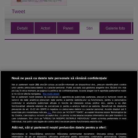
Tweet
Detalii
Actori
Pareri
Stiri
Galerie foto
Nouă ne pasă ca datele tale personale să rămână confidențiale
Noi și partenerii noștri
201
stocăm și/sau accesăm informații pe dispozitivul dvs., precum identificatorii cookie
unici pentru prelucrarea datelor cu caracter personal. Puteți accepta sau gestiona alegerile dvs. făcând clic mai
CINEMA
jos sau în orice moment, pe pagina cu politica de confidențialitate. Aceste alegeri vor fi raportate partenerilor noștri
și nu vă vor afecta navigarea.
Mai multe detalii
Noi si partenerii nostri (retelele de socializare si agentiile de publicitate partenere, precum si furnizorii nostri de
servicii de date analitice) prelucram date pentru a permite website-ului sa functioneze, pentru a personaliza
DIVERTISMENT
continutul si anunturile publicitare afisate in functie de interesele si/sau profilul dvs., pentru a va oferi
functionalitati aferente retelelor de socializare si pentru a analiza traficul pe website. Beneficiati de drepturile
prevazute de art. 15-22 din GDPR in legatura cu prelucrarea datelor cu caracter personal. Aceste drepturi pot fi
STIRI
exercitate prin modalitatea indicata
aici
. Prin click pe “ACCEPT TOATE”, acceptati folosirea tuturor Tehnologiilor de
tip Cookie, care implica inclusiv acceptul dvs. cu privire la stocarea/accesarea informatiilor de catre Vendor-ii cu
care colaboram. Prin click pe “VREAU SA MODIFIC SETARILE INDIVIDUAL” puteti schimba preferintele in mod
TEHNOLOGIE
individual, mai putin cele legate de cookie strict necesare pentru functionarea website-ului.
Atât noi, cât și partenerii noștri prelucrăm datele pentru a oferi:
SPORT
Dezvoltarea și îmbunătățirea serviciilor. Măsurarea performanței reclamelor. Stocarea și/sau accesarea
informațiilor de pe un dispozitiv. Utilizarea profilurilor pentru selectarea conținutului personalizat. Crearea