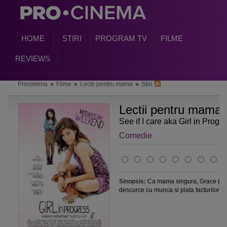
HOME
STIRI
PROGRAM TV
FILME
REVIEWS
Procinema
»
Filme
»
Lectii pentru mama
»
Stiri
Lectii pentru mama
See if I care aka Girl in Progr
Comedie
Sinopsis:
Ca mama singura, Grace (Ev
descurce cu munca si plata facturilor. G