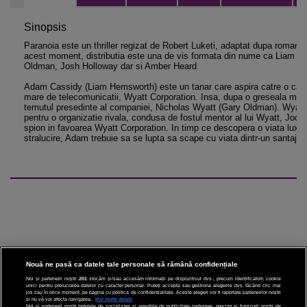
Sinopsis
Paranoia este un thriller regizat de Robert Luketi, adaptat dupa romanu
acest moment, distributia este una de vis formata din nume ca Liam H
Oldman, Josh Holloway dar si Amber Heard.
Adam Cassidy (Liam Hemsworth) este un tanar care aspira catre o carier
mare de telecomunicatii, Wyatt Corporation. Insa, dupa o greseala majo
temutul presedinte al companiei, Nicholas Wyatt (Gary Oldman). Wyatt 
pentru o organizatie rivala, condusa de fostul mentor al lui Wyatt, Jock
spion in favoarea Wyatt Corporation. In timp ce descopera o viata luxoa
stralucire, Adam trebuie sa se lupta sa scape cu viata dintr-un santaj pe
Nouă ne pasă ca datele tale personale să rămână confidențiale
Noi și partenerii noștri
201
stocăm și/sau accesăm informații pe dispozitivul dvs., precum identificatorii cookie
unici pentru prelucrarea datelor cu caracter personal. Puteți accepta sau gestiona alegerile dvs. făcând clic mai
CINEMA
jos sau în orice moment, pe pagina cu politica de confidențialitate. Aceste alegeri vor fi raportate partenerilor noștri
și nu vă vor afecta navigarea.
Mai multe detalii
Noi si partenerii nostri (retelele de socializare si agentiile de publicitate partenere, precum si furnizorii nostri de