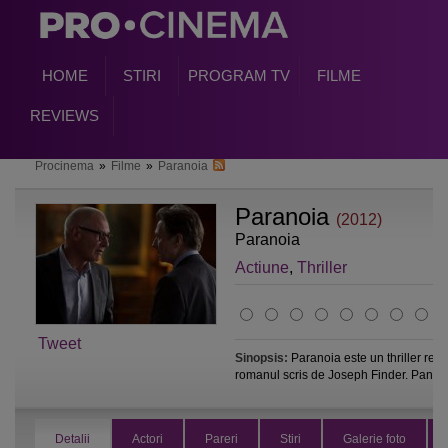
HOME
STIRI
PROGRAM TV
FILME
REVIEWS
Procinema
»
Filme
»
Paranoia
Paranoia
(2012)
Paranoia
Actiune
,
Thriller
Tweet
Sinopsis:
Paranoia este un thriller reg
romanul scris de Joseph Finder. Pana..
Detalii
Actori
Pareri
Stiri
Galerie foto