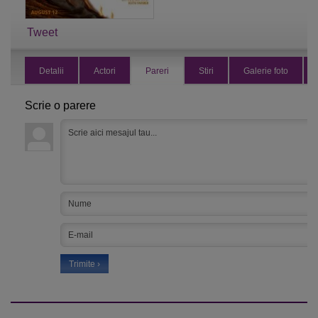
Tweet
Detalii
Actori
Pareri
Stiri
Galerie foto
Scrie o parere