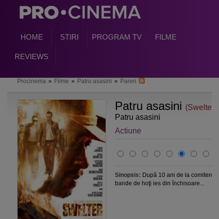
HOME
STIRI
PROGRAM TV
FILME
REVIEWS
Procinema
»
Filme
»
Patru asasini
»
Pareri
Patru asasini
(Swelter)
Patru asasini
Actiune
Sinopsis:
După 10 ani de la comiterea u
bande de hoţi ies din închisoare...