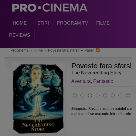
HOME
STIRI
PROGRAM TV
FILME
REVIEWS
Procinema
»
Filme
»
Poveste fara sfarsit
»
Pareri
Poveste fara sfarsit
The Neverending Story
Aventura
,
Fantastic
Sinopsis:
Bastian este un baietel care 
mai mari si se ascunde intr-o librarie....