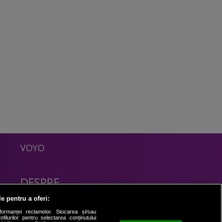
VOYO
DESPRE
Politica Confidentialitate
le pentru a oferi:
Contact
formanței reclamelor. Stocarea și/sau
filurilor pentru selectarea conținutului