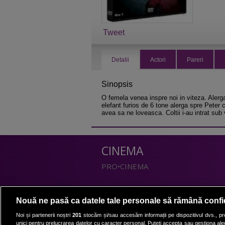
Tweet
Detalii
Actori
Pareri
Sinopsis
O femela venea inspre noi in viteza. Alerga
elefant furios de 6 tone alerga spre Peter
avea sa ne loveasca. Coltii i-au intrat sub v
CINEMA
PRO•CINEMA
DIVERTISMENT
Nouă ne pasă ca datele tale personale să rămână confi
PRO•TV
Noi și partenerii noștri
201
stocăm și/sau accesăm informații pe dispozitivul dvs., pre
unici pentru prelucrarea datelor cu caracter personal. Puteți accepta sau gestiona aleg