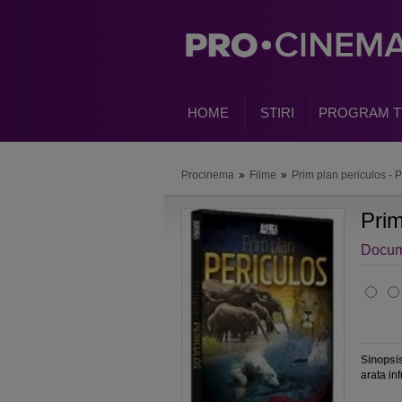
HOME
STIRI
PROGRAM T
Procinema
»
Filme
»
Prim plan periculos - 
Prim
Docum
Sinopsi
arata inf