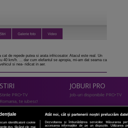
Stiri
Galerie foto
Video
 cat de repede putea si arata infricosator. Atacul este real. Un
 cu 40 km/h. ... dar cum elefantul se apropia, mi-am dat seama ca
ehicul si nea- ridicat in aer.
STIRI
JOBURI PRO
Stirile PRO•TV
Job-uri disponibile PRO•TV
Romania, te iubesc!
LIFESTYLE
dențiale
Atât noi, cât și partenerii noștri prelucrăm date
TEHNOLOGIE
Doctor de Bine
Dezvoltarea și îmbunătățirea serviciilor. Măsurarea per
cum identificatorii cookie
accesarea informațiilor de pe un dispozitiv. Utilizarea pro
erile dvs. făcând clic mai