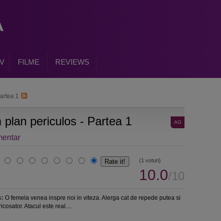
V
FILME
REVIEWS
Partea 1
 plan periculos - Partea 1
AG
entar
(1 voturi)
10.0
/10
s:
O femela venea inspre noi in viteza. Alerga cat de repede putea si
ricosator. Atacul este real....