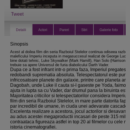
Tweet
Detalii
Actori
Pareri
Stiri
Galerie foto
Sinopsis
Acest al doilea film din seria Razboiul Stelelor continua odiseea razboin
maleficului Imperiu inceputa in megasuccesul realizat de George Lucas
bine dotati tehnic, Luke Skywalker (Mark Hamill), Han Solo (Harrison For
trebuie sa apere Universul de furia diabolicului Darth Vader.
Dupa ce a fost infrant intr-o prima faza, Imperiul pregateste
redobandi suprematia absoluta. Telespectatorul este purtat
infricosatoare planete din galaxie, printre care planeta arct
Dagobah, unde Luke il cauta si-l gaseste pe Yoda, faimosul
ajuta in lupta sa cu Vader, dar drumul pana la biruinta est
Majoritatea criticilor si telespectatorilor considera Imperiu
film din seria Razboiul Stelelor, in mare parte datorita fapt
par incredibil de umane, in ciuda unei adevarate cascade a
Excelenta realizare a acestora, jocul actorilor si desavarsit
au adus acestei megaproductii incasari de peste 315 milioa
contraataca figureaza astfel in top 20 al filmelor cu cele ma
istoria cinematografiei.