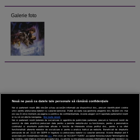
Galerie foto
Nouă ne pasă ca datele tale personale să rămână confidențiale
Noi și partenerii noștri
201
stocăm și/sau accesăm informații pe dispozitivul dvs., precum identificatorii cookie
unici pentru prelucrarea datelor cu caracter personal. Puteți accepta sau gestiona alegerile dvs. făcând clic mai
CINEMA
jos sau în orice moment, pe pagina cu politica de confidențialitate. Aceste alegeri vor fi raportate partenerilor noștri
și nu vă vor afecta navigarea.
Mai multe detalii
Noi si partenerii nostri (retelele de socializare si agentiile de publicitate partenere, precum si furnizorii nostri de
servicii de date analitice) prelucram date pentru a permite website-ului sa functioneze, pentru a personaliza
DIVERTISMENT
continutul si anunturile publicitare afisate in functie de interesele si/sau profilul dvs., pentru a va oferi
functionalitati aferente retelelor de socializare si pentru a analiza traficul pe website. Beneficiati de drepturile
prevazute de art. 15-22 din GDPR in legatura cu prelucrarea datelor cu caracter personal. Aceste drepturi pot fi
STIRI
exercitate prin modalitatea indicata
aici
. Prin click pe “ACCEPT TOATE”, acceptati folosirea tuturor Tehnologiilor de
tip Cookie, care implica inclusiv acceptul dvs. cu privire la stocarea/accesarea informatiilor de catre Vendor-ii cu