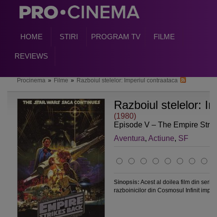
HOME
STIRI
PROGRAM TV
FILME
REVIEWS
Procinema
»
Filme
»
Razboiul stelelor: Imperiul contraataca
Razboiul stelelor: I
(1980)
Episode V – The Empire Stri
Aventura
,
Actiune
,
SF
Sinopsis:
Acest al doilea film din seri
razboinicilor din Cosmosul Infinit impotr