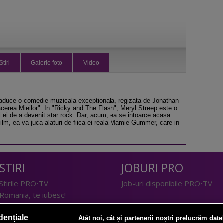
Stiri
Galerie foto
Video
 aduce o comedie muzicala exceptionala, regizata de Jonathan
rea Mieilor". In "Ricky and The Flash", Meryl Streep este o
sul ei de a devenit star rock. Dar, acum, ea se intoarce acasa
n film, ea va juca alaturi de fiica ei reala Mamie Gummer, care in
STIRI
JOBURI PRO
Stirile PRO•TV
Job-uri disponibile PRO•TV
Romania, te iubesc!
LIFESTYLE
dențiale
Atât noi, cât și partenerii noștri prelucrăm date