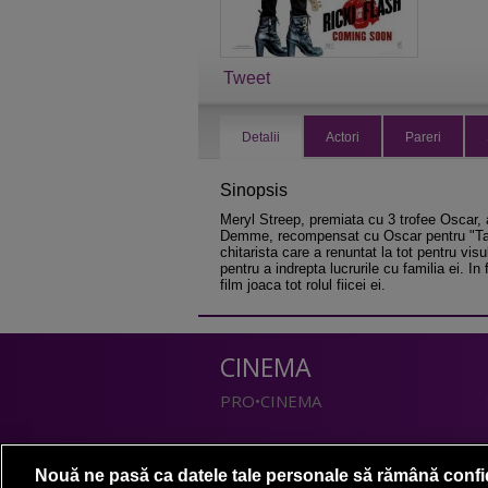
Tweet
Detalii
Actori
Pareri
Sinopsis
Meryl Streep, premiata cu 3 trofee Oscar,
Demme, recompensat cu Oscar pentru "Tace
chitarista care a renuntat la tot pentru vi
pentru a indrepta lucrurile cu familia ei. I
film joaca tot rolul fiicei ei.
CINEMA
PRO•CINEMA
DIVERTISMENT
Nouă ne pasă ca datele tale personale să rămână confi