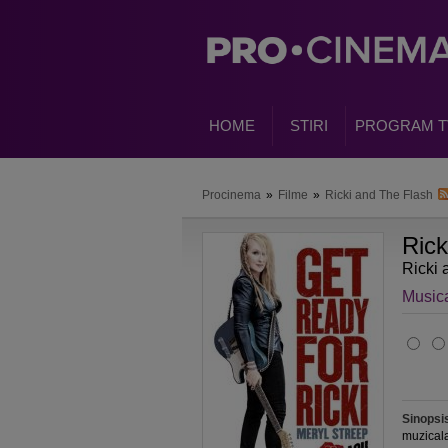
HOME
STIRI
PROGRAM T
Procinema
»
Filme
»
Ricki and The Flash
Rick
Ricki 
Music
Sinopsi
muzicala