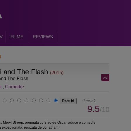
V
FILME
REVIEWS
i and The Flash
(2015)
and The Flash
AG
al
,
Comedie
(4 voturi)
9.5
/10
s:
Meryl Streep, premiata cu 3 trofee Oscar, aduce o comedie
 exceptionala, regizata de Jonathan...