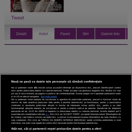
Tweet
Detalii
Actori
Pareri
Stiri
Galerie foto
Nouă ne pasă ca datele tale personale să rămână confidențiale
Noi și partenerii noștri
201
stocăm și/sau accesăm informații pe dispozitivul dvs., precum identificatorii cookie
unici pentru prelucrarea datelor cu caracter personal. Puteți accepta sau gestiona alegerile dvs. făcând clic mai
CINEMA
jos sau în orice moment, pe pagina cu politica de confidențialitate. Aceste alegeri vor fi raportate partenerilor noștri
și nu vă vor afecta navigarea.
Mai multe detalii
Noi si partenerii nostri (retelele de socializare si agentiile de publicitate partenere, precum si furnizorii nostri de
servicii de date analitice) prelucram date pentru a permite website-ului sa functioneze, pentru a personaliza
DIVERTISMENT
continutul si anunturile publicitare afisate in functie de interesele si/sau profilul dvs., pentru a va oferi
functionalitati aferente retelelor de socializare si pentru a analiza traficul pe website. Beneficiati de drepturile
prevazute de art. 15-22 din GDPR in legatura cu prelucrarea datelor cu caracter personal. Aceste drepturi pot fi
STIRI
exercitate prin modalitatea indicata
aici
. Prin click pe “ACCEPT TOATE”, acceptati folosirea tuturor Tehnologiilor de
tip Cookie, care implica inclusiv acceptul dvs. cu privire la stocarea/accesarea informatiilor de catre Vendor-ii cu
care colaboram. Prin click pe “VREAU SA MODIFIC SETARILE INDIVIDUAL” puteti schimba preferintele in mod
TEHNOLOGIE
individual, mai putin cele legate de cookie strict necesare pentru functionarea website-ului.
Atât noi, cât și partenerii noștri prelucrăm datele pentru a oferi:
SPORT