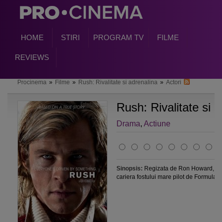
HOME
STIRI
PROGRAM TV
FILME
REVIEWS
Procinema
»
Filme
»
Rush: Rivalitate si adrenalina
»
Actori
Rush: Rivalitate si 
Drama
,
Actiune
Sinopsis:
Regizata de Ron Howard, pel
cariera fostului mare pilot de Formula 1 