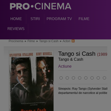
HOME
STIRI
PROGRAM TV
FILME
REVIEWS
Procinema
»
Filme
»
Tango si Cash
»
Actori
Tango si Cash
(1989)
Tango & Cash
Actiune
Sinopsis:
Ray Tango (Sylvester Stallone
departamentul de narcotice al politiei...