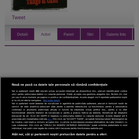
Tweet
Detalii
Actori
Pareri
Stiri
Galerie foto
Nouă ne pasă ca datele tale personale să rămână confidențiale
Noi și partenerii noștri
201
stocăm și/sau accesăm informații pe dispozitivul dvs., precum identificatorii cookie
unici pentru prelucrarea datelor cu caracter personal. Puteți accepta sau gestiona alegerile dvs. făcând clic mai
CINEMA
jos sau în orice moment, pe pagina cu politica de confidențialitate. Aceste alegeri vor fi raportate partenerilor noștri
și nu vă vor afecta navigarea.
Mai multe detalii
Noi si partenerii nostri (retelele de socializare si agentiile de publicitate partenere, precum si furnizorii nostri de
servicii de date analitice) prelucram date pentru a permite website-ului sa functioneze, pentru a personaliza
DIVERTISMENT
continutul si anunturile publicitare afisate in functie de interesele si/sau profilul dvs., pentru a va oferi
functionalitati aferente retelelor de socializare si pentru a analiza traficul pe website. Beneficiati de drepturile
prevazute de art. 15-22 din GDPR in legatura cu prelucrarea datelor cu caracter personal. Aceste drepturi pot fi
STIRI
exercitate prin modalitatea indicata
aici
. Prin click pe “ACCEPT TOATE”, acceptati folosirea tuturor Tehnologiilor de
tip Cookie, care implica inclusiv acceptul dvs. cu privire la stocarea/accesarea informatiilor de catre Vendor-ii cu
care colaboram. Prin click pe “VREAU SA MODIFIC SETARILE INDIVIDUAL” puteti schimba preferintele in mod
TEHNOLOGIE
individual, mai putin cele legate de cookie strict necesare pentru functionarea website-ului.
Atât noi, cât și partenerii noștri prelucrăm datele pentru a oferi:
SPORT