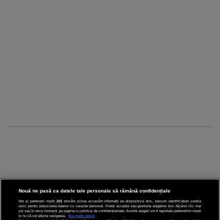
Nouă ne pasă ca datele tale personale să rămână confidențiale
Noi și partenerii noștri
201
stocăm și/sau accesăm informații pe dispozitivul dvs., precum identificatorii cookie
unici pentru prelucrarea datelor cu caracter personal. Puteți accepta sau gestiona alegerile dvs. făcând clic mai
CINEMA
jos sau în orice moment, pe pagina cu politica de confidențialitate. Aceste alegeri vor fi raportate partenerilor noștri
și nu vă vor afecta navigarea.
Mai multe detalii