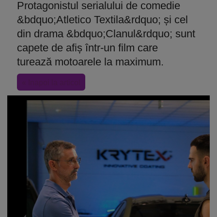
Protagonistul serialului de comedie
&bdquo;Atletico Textila&rdquo; și cel
din drama &bdquo;Clanul&rdquo; sunt
capete de afiș într-un film care
turează motoarele la maximum.
« Inapoi la articol