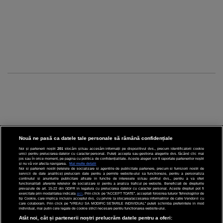
Nouă ne pasă ca datele tale personale să rămână confidențiale
Noi și partenerii noștri
201
stocăm și/sau accesăm informații pe dispozitivul dvs., precum identificatorii cookie
unici pentru prelucrarea datelor cu caracter personal. Puteți accepta sau gestiona alegerile dvs. făcând clic mai
CINEMA
jos sau în orice moment, pe pagina cu politica de confidențialitate. Aceste alegeri vor fi raportate partenerilor noștri
și nu vă vor afecta navigarea.
Mai multe detalii
Noi si partenerii nostri (retelele de socializare si agentiile de publicitate partenere, precum si furnizorii nostri de
servicii de date analitice) prelucram date pentru a permite website-ului sa functioneze, pentru a personaliza
DIVERTISMENT
continutul si anunturile publicitare afisate in functie de interesele si/sau profilul dvs., pentru a va oferi
functionalitati aferente retelelor de socializare si pentru a analiza traficul pe website. Beneficiati de drepturile
prevazute de art. 15-22 din GDPR in legatura cu prelucrarea datelor cu caracter personal. Aceste drepturi pot fi
STIRI
exercitate prin modalitatea indicata
aici
. Prin click pe “ACCEPT TOATE”, acceptati folosirea tuturor Tehnologiilor de
tip Cookie, care implica inclusiv acceptul dvs. cu privire la stocarea/accesarea informatiilor de catre Vendor-ii cu
care colaboram. Prin click pe “VREAU SA MODIFIC SETARILE INDIVIDUAL” puteti schimba preferintele in mod
TEHNOLOGIE
individual, mai putin cele legate de cookie strict necesare pentru functionarea website-ului.
Atât noi, cât și partenerii noștri prelucrăm datele pentru a oferi: