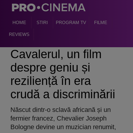
HOME
STIRI
PROGRAM TV
FILME
REVIEWS
Cavalerul, un film
despre geniu
și
reziliență
în era
crud
ă a discriminării
Născut dintr-o sclavă africană și un
fermier francez, Chevalier Joseph
Bologne devine un muzician renumit,