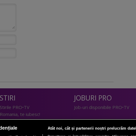
STIRI
JOBURI PRO
Stirile PRO•TV
Job-uri disponibile PRO•TV
Romania, te iubesc!
LIFESTYLE
dențiale
Atât noi, cât și partenerii noștri prelucrăm date
TEHNOLOGIE