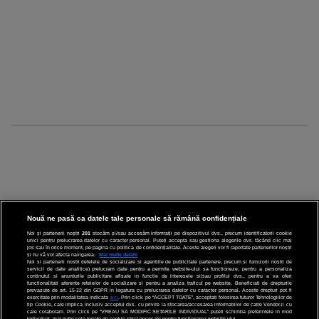
Nouă ne pasă ca datele tale personale să rămână confidențiale
Noi și partenerii noștri
201
stocăm și/sau accesăm informații pe dispozitivul dvs., precum identificatorii cookie
unici pentru prelucrarea datelor cu caracter personal. Puteți accepta sau gestiona alegerile dvs. făcând clic mai
CINEMA
jos sau în orice moment, pe pagina cu politica de confidențialitate. Aceste alegeri vor fi raportate partenerilor noștri
și nu vă vor afecta navigarea.
Mai multe detalii
Noi si partenerii nostri (retelele de socializare si agentiile de publicitate partenere, precum si furnizorii nostri de
servicii de date analitice) prelucram date pentru a permite website-ului sa functioneze, pentru a personaliza
DIVERTISMENT
continutul si anunturile publicitare afisate in functie de interesele si/sau profilul dvs., pentru a va oferi
functionalitati aferente retelelor de socializare si pentru a analiza traficul pe website. Beneficiati de drepturile
prevazute de art. 15-22 din GDPR in legatura cu prelucrarea datelor cu caracter personal. Aceste drepturi pot fi
STIRI
exercitate prin modalitatea indicata
aici
. Prin click pe “ACCEPT TOATE”, acceptati folosirea tuturor Tehnologiilor de
tip Cookie, care implica inclusiv acceptul dvs. cu privire la stocarea/accesarea informatiilor de catre Vendor-ii cu
care colaboram. Prin click pe “VREAU SA MODIFIC SETARILE INDIVIDUAL” puteti schimba preferintele in mod
TEHNOLOGIE
individual, mai putin cele legate de cookie strict necesare pentru functionarea website-ului.