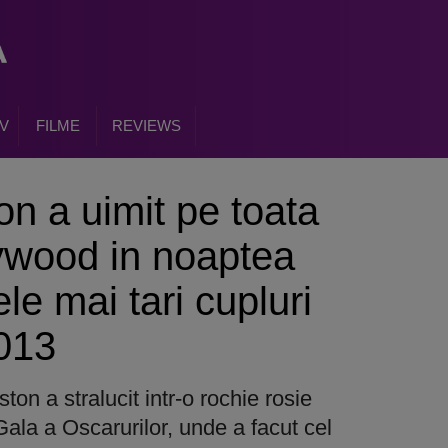
V
FILME
REVIEWS
on a uimit pe toata
ywood in noaptea
ele mai tari cupluri
013
ton a stralucit intr-o rochie rosie
Gala a Oscarurilor, unde a facut cel