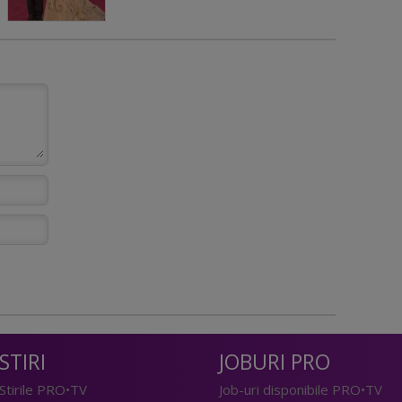
STIRI
JOBURI PRO
Stirile PRO•TV
Job-uri disponibile PRO•TV