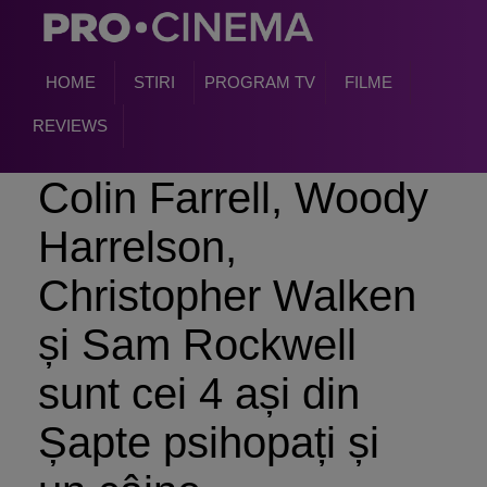
HOME
STIRI
PROGRAM TV
FILME
REVIEWS
Colin Farrell, Woody
Harrelson,
Christopher Walken
și Sam Rockwell
sunt cei 4 ași din
Șapte psihopați și