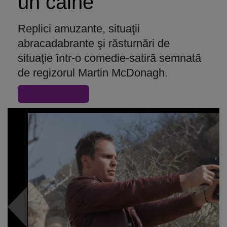
un câine
Replici amuzante, situaţii
abracadabrante şi răsturnări de
situaţie într-o comedie-satiră semnată
de regizorul Martin McDonagh.
« Inapoi la articol