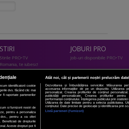
STIRI
JOBURI PRO
Stirile PRO•TV
Job-uri disponibile PRO•TV
Romania, te iubesc!
LIFESTYLE
dențiale
Atât noi, cât și partenerii noștri prelucrăm date
TEHNOLOGIE
Doctor de Bine
Dezvoltarea și îmbunătățirea serviciilor. Măsurarea per
cum identificatorii cookie
accesarea informațiilor de pe un dispozitiv. Utilizarea pro
erile dvs. făcând clic mai
I Like IT
Acasă
personalizat. Crearea profilurilor de conținut personalizat. 
 fi raportate partenerilor
publicității personalizate. Crearea profilurilor pentru
Acasă Gold
performanței conținutului. Înțelegerea publicului prin statistic
Utilizarea de date limitate pentru a selecta publicitatea. Ut
Perfecte
conținutul. Date precise de geolocație și identificarea prin sc
ecum si furnizorii nostri de
SPORT
DeBarbati
Listă parteneri (furnizori)
eze, pentru a personaliza
l dvs., pentru a va oferi
Foodstory
Sport.ro
. Beneficiati de drepturile
PRO•ARENA
al. Aceste drepturi pot fi