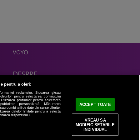
VOYO
DESPRE
Politica Confidentialitate
le pentru a oferi:
Contact
formanței reclamelor. Stocarea și/sau
filurilor pentru selectarea conținutului
Utilizarea profilurilor pentru selectarea
 publicitate personalizată. Măsurarea
ACCEPT TOATE
i sau combinații de date din surse diferite.
ilizarea datelor limitate pentru a selecta
anarea dispozitivului.
VREAU SA
MODIFIC SETARILE
INDIVIDUAL