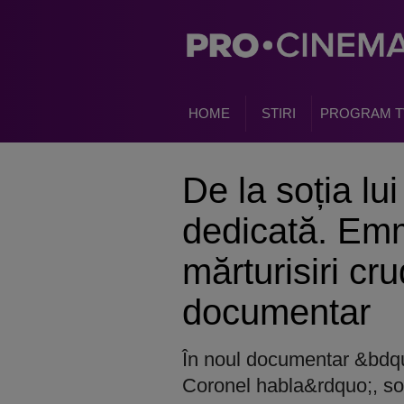
HOME
STIRI
PROGRAM T
De la soția l
dedicată. Em
mărturisiri cr
documentar
În noul documentar &bd
Coronel habla&rdquo;, soți