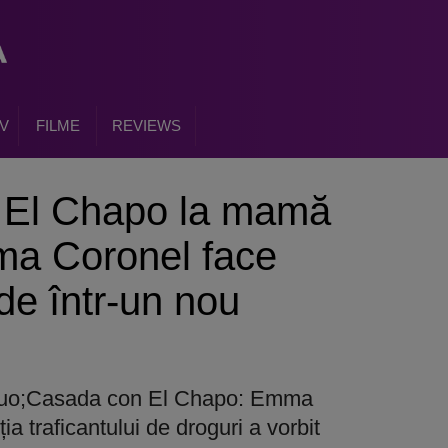
V
FILME
REVIEWS
ui El Chapo la mamă
ma Coronel face
ude într-un nou
quo;Casada con El Chapo: Emma
a traficantului de droguri a vorbit