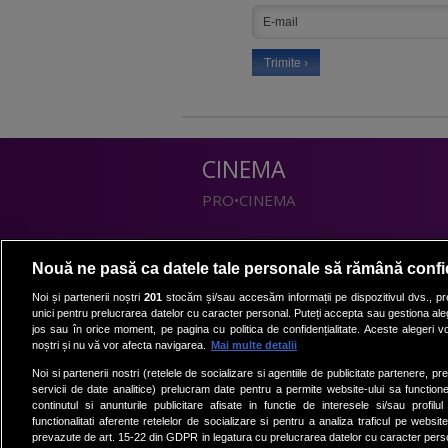
CINEMA
PRO•CINEMA
DIVERTISMENT
Nouă ne pasă ca datele tale personale să rămână confi
PRO•TV
Noi și partenerii noștri
201
stocăm și/sau accesăm informații pe dispozitivul dvs., pre
unici pentru prelucrarea datelor cu caracter personal. Puteți accepta sau gestiona aleg
Romanii au talent
jos sau în orice moment, pe pagina cu politica de confidențialitate. Aceste alegeri vor
Vocea Romaniei
noștri și nu vă vor afecta navigarea.
Mai multe detalii
Las Fierbinti
Noi si partenerii nostri (retelele de socializare si agentiile de publicitate partenere, pr
La Maruta
servicii de date analitice) prelucram date pentru a permite website-ului sa function
continutul si anunturile publicitare afisate in functie de interesele si/sau profilu
Apropo TV
functionalitati aferente retelelor de socializare si pentru a analiza traficul pe website
prevazute de art. 15-22 din GDPR in legatura cu prelucrarea datelor cu caracter person