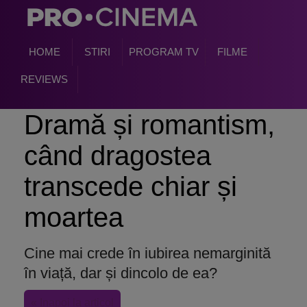
HOME
STIRI
PROGRAM TV
FILME
REVIEWS
Dramă și romantism,
când dragostea
transcede chiar și
moartea
Cine mai crede în iubirea nemarginită
în viață, dar și dincolo de ea?
« Inapoi la articol