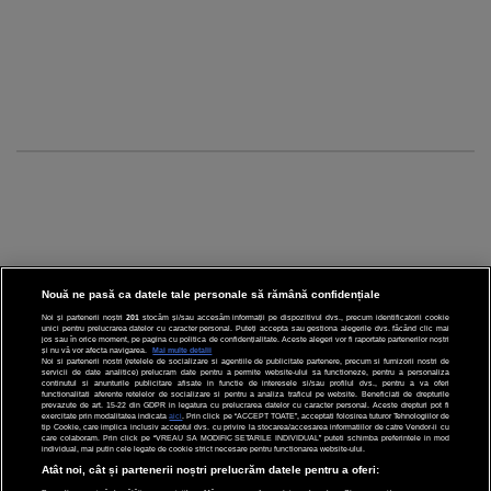
Nouă ne pasă ca datele tale personale să rămână confidențiale
Noi și partenerii noștri
201
stocăm și/sau accesăm informații pe dispozitivul dvs., precum identificatorii cookie
unici pentru prelucrarea datelor cu caracter personal. Puteți accepta sau gestiona alegerile dvs. făcând clic mai
CINEMA
jos sau în orice moment, pe pagina cu politica de confidențialitate. Aceste alegeri vor fi raportate partenerilor noștri
și nu vă vor afecta navigarea.
Mai multe detalii
Noi si partenerii nostri (retelele de socializare si agentiile de publicitate partenere, precum si furnizorii nostri de
servicii de date analitice) prelucram date pentru a permite website-ului sa functioneze, pentru a personaliza
DIVERTISMENT
continutul si anunturile publicitare afisate in functie de interesele si/sau profilul dvs., pentru a va oferi
functionalitati aferente retelelor de socializare si pentru a analiza traficul pe website. Beneficiati de drepturile
prevazute de art. 15-22 din GDPR in legatura cu prelucrarea datelor cu caracter personal. Aceste drepturi pot fi
STIRI
exercitate prin modalitatea indicata
aici
. Prin click pe “ACCEPT TOATE”, acceptati folosirea tuturor Tehnologiilor de
tip Cookie, care implica inclusiv acceptul dvs. cu privire la stocarea/accesarea informatiilor de catre Vendor-ii cu
care colaboram. Prin click pe “VREAU SA MODIFIC SETARILE INDIVIDUAL” puteti schimba preferintele in mod
TEHNOLOGIE
individual, mai putin cele legate de cookie strict necesare pentru functionarea website-ului.
Atât noi, cât și partenerii noștri prelucrăm datele pentru a oferi:
SPORT