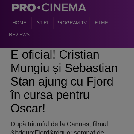
HOME
STIRI
PROGRAM TV
FILME
REVIEWS
E oficial! Cristian
Mungiu și Sebastian
Stan ajung cu Fjord
în cursa pentru
Oscar!
După triumful de la Cannes, filmul
&bdquo;Fjord&rdquo; semnat de