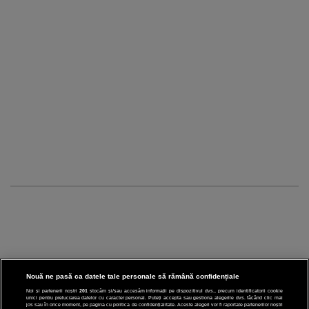
Nouă ne pasă ca datele tale personale să rămână confidențiale
Noi și partenerii noștri
201
stocăm și/sau accesăm informații pe dispozitivul dvs., precum identificatorii cookie
unici pentru prelucrarea datelor cu caracter personal. Puteți accepta sau gestiona alegerile dvs. făcând clic mai
CINEMA
jos sau în orice moment, pe pagina cu politica de confidențialitate. Aceste alegeri vor fi raportate partenerilor noștri