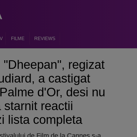
V
FILME
REVIEWS
 "Dheepan", regizat
diard, a castigat
 Palme d'Or, desi nu
 starnit reactii
i lista completa
stivalului de Film de la Cannes s-a