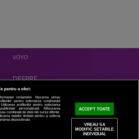
VOYO
DESPRE
Politica Confidentialitate
le pentru a oferi:
Contact
formanței reclamelor. Stocarea și/sau
filurilor pentru selectarea conținutului
Utilizarea profilurilor pentru selectarea
 publicitate personalizată. Măsurarea
ACCEPT TOATE
i sau combinații de date din surse diferite.
ilizarea datelor limitate pentru a selecta
anarea dispozitivului.
VREAU SA
MODIFIC SETARILE
INDIVIDUAL