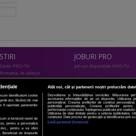
STIRI
JOBURI PRO
Stirile PRO•TV
Job-uri disponibile PRO•TV
Romania, te iubesc!
LIFESTYLE
dențiale
Atât noi, cât și partenerii noștri prelucrăm date
TEHNOLOGIE
Doctor de Bine
Dezvoltarea și îmbunătățirea serviciilor. Măsurarea per
cum identificatorii cookie
accesarea informațiilor de pe un dispozitiv. Utilizarea pro
erile dvs. făcând clic mai
I Like IT
Acasă
personalizat. Crearea profilurilor de conținut personalizat. 
 fi raportate partenerilor
publicității personalizate. Crearea profilurilor pentru
Acasă Gold
performanței conținutului. Înțelegerea publicului prin statistic
Utilizarea de date limitate pentru a selecta publicitatea. Ut
Perfecte
conținutul. Date precise de geolocație și identificarea prin sc
ecum si furnizorii nostri de
SPORT
DeBarbati
Listă parteneri (furnizori)
eze, pentru a personaliza
l dvs., pentru a va oferi
Foodstory
Sport.ro
. Beneficiati de drepturile