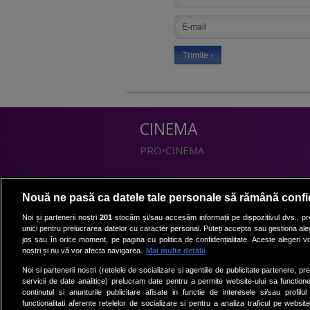
CINEMA
PRO•CINEMA
DIVERTISMENT
Nouă ne pasă ca datele tale personale să rămână confi
PRO•TV
Noi și partenerii noștri
201
stocăm și/sau accesăm informații pe dispozitivul dvs., pre
unici pentru prelucrarea datelor cu caracter personal. Puteți accepta sau gestiona aleg
Romanii au talent
jos sau în orice moment, pe pagina cu politica de confidențialitate. Aceste alegeri vor
Vocea Romaniei
noștri și nu vă vor afecta navigarea.
Mai multe detalii
Las Fierbinti
Noi si partenerii nostri (retelele de socializare si agentiile de publicitate partenere, pr
La Maruta
servicii de date analitice) prelucram date pentru a permite website-ului sa function
continutul si anunturile publicitare afisate in functie de interesele si/sau profilu
Apropo TV
functionalitati aferente retelelor de socializare si pentru a analiza traficul pe website