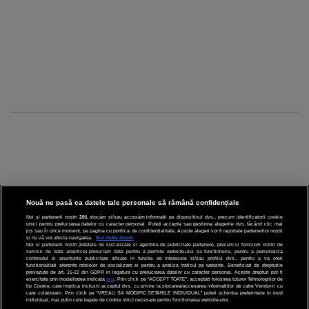
Nouă ne pasă ca datele tale personale să rămână confidențiale
Noi și partenerii noștri
201
stocăm și/sau accesăm informații pe dispozitivul dvs., precum identificatorii cookie
unici pentru prelucrarea datelor cu caracter personal. Puteți accepta sau gestiona alegerile dvs. făcând clic mai
CINEMA
jos sau în orice moment, pe pagina cu politica de confidențialitate. Aceste alegeri vor fi raportate partenerilor noștri
și nu vă vor afecta navigarea.
Mai multe detalii
Noi si partenerii nostri (retelele de socializare si agentiile de publicitate partenere, precum si furnizorii nostri de
servicii de date analitice) prelucram date pentru a permite website-ului sa functioneze, pentru a personaliza
DIVERTISMENT
continutul si anunturile publicitare afisate in functie de interesele si/sau profilul dvs., pentru a va oferi
functionalitati aferente retelelor de socializare si pentru a analiza traficul pe website. Beneficiati de drepturile
prevazute de art. 15-22 din GDPR in legatura cu prelucrarea datelor cu caracter personal. Aceste drepturi pot fi
STIRI
exercitate prin modalitatea indicata
aici
. Prin click pe “ACCEPT TOATE”, acceptati folosirea tuturor Tehnologiilor de
tip Cookie, care implica inclusiv acceptul dvs. cu privire la stocarea/accesarea informatiilor de catre Vendor-ii cu
care colaboram. Prin click pe “VREAU SA MODIFIC SETARILE INDIVIDUAL” puteti schimba preferintele in mod
TEHNOLOGIE
individual, mai putin cele legate de cookie strict necesare pentru functionarea website-ului.