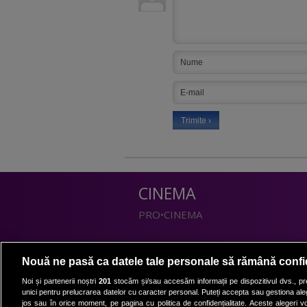
CINEMA
PRO•CINEMA
DIVERTISMENT
Nouă ne pasă ca datele tale personale să rămână confi
PRO•TV
Noi și partenerii noștri
201
stocăm și/sau accesăm informații pe dispozitivul dvs., pre
unici pentru prelucrarea datelor cu caracter personal. Puteți accepta sau gestiona aleg
Romanii au talent
jos sau în orice moment, pe pagina cu politica de confidențialitate. Aceste alegeri vor