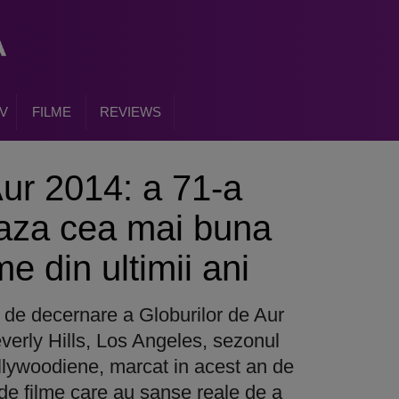
V
FILME
REVIEWS
Aur 2014: a 71-a
eaza cea mai buna
me din ultimii ani
de decernare a Globurilor de Aur
verly Hills, Los Angeles, sezonul
ollywoodiene, marcat in acest an de
de filme care au sanse reale de a