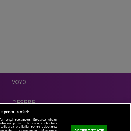
VOYO
DESPRE
Politica Confidentialitate
le pentru a oferi:
Contact
formanței reclamelor. Stocarea și/sau
filurilor pentru selectarea conținutului
Utilizarea profilurilor pentru selectarea
 publicitate personalizată. Măsurarea
ACCEPT TOATE