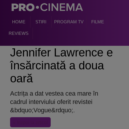
HOME
STIRI
PROGRAM TV
FILME
REVIEWS
Jennifer Lawrence e
însărcinată a doua
oară
Actrița a dat vestea cea mare în
cadrul interviului oferit revistei
&bdquo;Vogue&rdquo;.
« Inapoi la articol