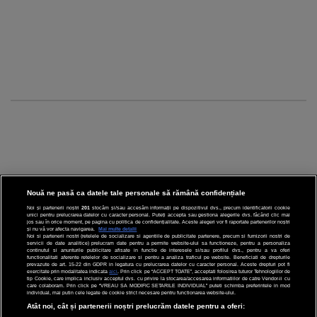
Nouă ne pasă ca datele tale personale să rămână confidențiale
Noi și partenerii noștri
201
stocăm și/sau accesăm informații pe dispozitivul dvs., precum identificatorii cookie
unici pentru prelucrarea datelor cu caracter personal. Puteți accepta sau gestiona alegerile dvs. făcând clic mai
CINEMA
jos sau în orice moment, pe pagina cu politica de confidențialitate. Aceste alegeri vor fi raportate partenerilor noștri
și nu vă vor afecta navigarea.
Mai multe detalii
Noi si partenerii nostri (retelele de socializare si agentiile de publicitate partenere, precum si furnizorii nostri de
servicii de date analitice) prelucram date pentru a permite website-ului sa functioneze, pentru a personaliza
DIVERTISMENT
continutul si anunturile publicitare afisate in functie de interesele si/sau profilul dvs., pentru a va oferi
functionalitati aferente retelelor de socializare si pentru a analiza traficul pe website. Beneficiati de drepturile
prevazute de art. 15-22 din GDPR in legatura cu prelucrarea datelor cu caracter personal. Aceste drepturi pot fi
STIRI
exercitate prin modalitatea indicata
aici
. Prin click pe “ACCEPT TOATE”, acceptati folosirea tuturor Tehnologiilor de
tip Cookie, care implica inclusiv acceptul dvs. cu privire la stocarea/accesarea informatiilor de catre Vendor-ii cu
care colaboram. Prin click pe “VREAU SA MODIFIC SETARILE INDIVIDUAL” puteti schimba preferintele in mod
TEHNOLOGIE
individual, mai putin cele legate de cookie strict necesare pentru functionarea website-ului.
Atât noi, cât și partenerii noștri prelucrăm datele pentru a oferi:
SPORT