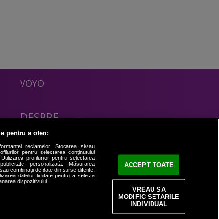
VOYO
DESPRE
Politica Confidentialitate
le pentru a oferi:
Contact
formanței reclamelor. Stocarea și/sau
filurilor pentru selectarea conținutului
Utilizarea profilurilor pentru selectarea
 publicitate personalizată. Măsurarea
ACCEPT TOATE
i sau combinații de date din surse diferite.
ilizarea datelor limitate pentru a selecta
anarea dispozitivului.
VREAU SA
MODIFIC SETARILE
INDIVIDUAL