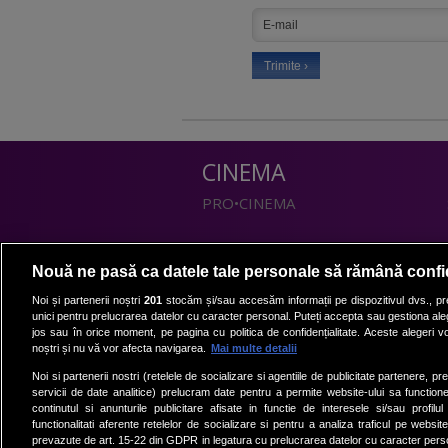
CINEMA
PRO•CINEMA
DIVERTISMENT
Nouă ne pasă ca datele tale personale să rămână confi
PRO•TV
Noi și partenerii noștri
201
stocăm și/sau accesăm informații pe dispozitivul dvs., pre
unici pentru prelucrarea datelor cu caracter personal. Puteți accepta sau gestiona aleg
Romanii au talent
jos sau în orice moment, pe pagina cu politica de confidențialitate. Aceste alegeri vor
Vocea Romaniei
noștri și nu vă vor afecta navigarea.
Mai multe detalii
Las Fierbinti
Noi si partenerii nostri (retelele de socializare si agentiile de publicitate partenere, pr
La Maruta
servicii de date analitice) prelucram date pentru a permite website-ului sa function
continutul si anunturile publicitare afisate in functie de interesele si/sau profilu
Apropo TV
functionalitati aferente retelelor de socializare si pentru a analiza traficul pe website
prevazute de art. 15-22 din GDPR in legatura cu prelucrarea datelor cu caracter person