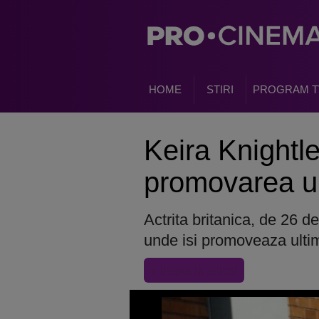
HOME
STIRI
PROGRAM T
Keira Knightle
promovarea ult
Actrita britanica, de 26 d
unde isi promoveaza ultim
« Inapoi la articol