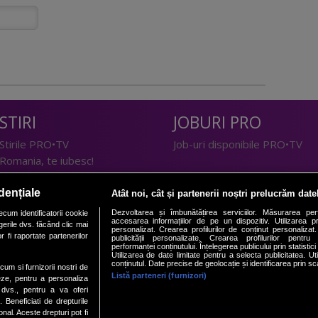
STIRI
JOBURI PRO
Stirile PRO•TV
Job-uri disponibile PRO•TV
Romania, te iubesc!
LIFESTYLE
dențiale
Atât noi, cât și partenerii noștri prelucrăm date
TEHNOLOGIE
Doctor de Bine
Dezvoltarea și îmbunătățirea serviciilor. Măsurarea per
cum identificatorii cookie
accesarea informațiilor de pe un dispozitiv. Utilizarea pro
erile dvs. făcând clic mai
I Like IT
Acasă
personalizat. Crearea profilurilor de conținut personalizat. 
 fi raportate partenerilor
publicității personalizate. Crearea profilurilor pentru
Acasă Gold
performanței conținutului. Înțelegerea publicului prin statistic
Utilizarea de date limitate pentru a selecta publicitatea. Ut
Perfecte
conținutul. Date precise de geolocație și identificarea prin sc
ecum si furnizorii nostri de
SPORT
DeBarbati
Listă parteneri (furnizori)
eze, pentru a personaliza
l dvs., pentru a va oferi
Foodstory
Sport.ro
. Beneficiati de drepturile
PRO•ARENA
al. Aceste drepturi pot fi