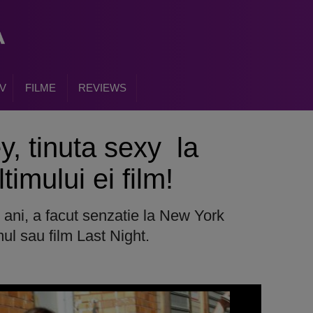
V
FILME
REVIEWS
y, tinuta sexy la
imului ei film!
e ani, a facut senzatie la New York
ul sau film Last Night.