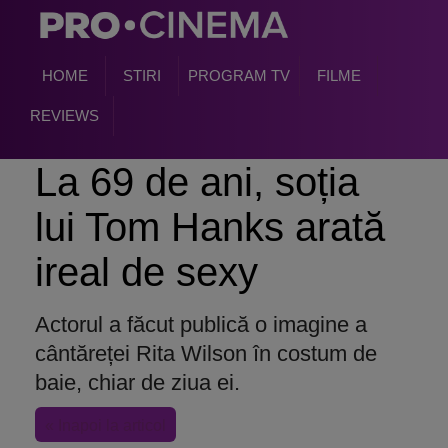
HOME
STIRI
PROGRAM TV
FILME
REVIEWS
La 69 de ani, soția
lui Tom Hanks arată
ireal de sexy
Actorul a făcut publică o imagine a
cântăreței Rita Wilson în costum de
baie, chiar de ziua ei.
« Inapoi la articol