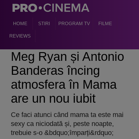
HOME
STIRI
PROGRAM TV
FILME
REVIEWS
Meg Ryan și Antonio
Banderas încing
atmosfera în Mama
are un nou iubit
Ce faci atunci când mama ta este mai
sexy ca niciodată și, peste noapte,
trebuie s-o &bdquo;împarți&rdquo;