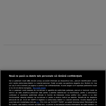
Nouă ne pasă ca datele tale personale să rămână confidențiale
Noi și partenerii noștri
201
stocăm și/sau accesăm informații pe dispozitivul dvs., precum identificatorii cookie
unici pentru prelucrarea datelor cu caracter personal. Puteți accepta sau gestiona alegerile dvs. făcând clic mai
CINEMA
jos sau în orice moment, pe pagina cu politica de confidențialitate. Aceste alegeri vor fi raportate partenerilor noștri
și nu vă vor afecta navigarea.
Mai multe detalii
Noi si partenerii nostri (retelele de socializare si agentiile de publicitate partenere, precum si furnizorii nostri de
servicii de date analitice) prelucram date pentru a permite website-ului sa functioneze, pentru a personaliza
DIVERTISMENT
continutul si anunturile publicitare afisate in functie de interesele si/sau profilul dvs., pentru a va oferi
functionalitati aferente retelelor de socializare si pentru a analiza traficul pe website. Beneficiati de drepturile
prevazute de art. 15-22 din GDPR in legatura cu prelucrarea datelor cu caracter personal. Aceste drepturi pot fi
STIRI
exercitate prin modalitatea indicata
aici
. Prin click pe “ACCEPT TOATE”, acceptati folosirea tuturor Tehnologiilor de
tip Cookie, care implica inclusiv acceptul dvs. cu privire la stocarea/accesarea informatiilor de catre Vendor-ii cu