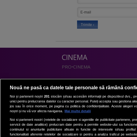
CINEMA
PRO•CINEMA
DIVERTISMENT
Nouă ne pasă ca datele tale personale să rămână confi
PRO•TV
Noi și partenerii noștri
201
stocăm și/sau accesăm informații pe dispozitivul dvs., pre
unici pentru prelucrarea datelor cu caracter personal. Puteți accepta sau gestiona aleg
Romanii au talent
jos sau în orice moment, pe pagina cu politica de confidențialitate. Aceste alegeri vor
Vocea Romaniei
noștri și nu vă vor afecta navigarea.
Mai multe detalii
Las Fierbinti
Noi si partenerii nostri (retelele de socializare si agentiile de publicitate partenere, pr
La Maruta
servicii de date analitice) prelucram date pentru a permite website-ului sa function
continutul si anunturile publicitare afisate in functie de interesele si/sau profilu
Apropo TV
functionalitati aferente retelelor de socializare si pentru a analiza traficul pe website