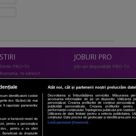
STIRI
JOBURI PRO
Stirile PRO•TV
Job-uri disponibile PRO•TV
Romania, te iubesc!
LIFESTYLE
dențiale
Atât noi, cât și partenerii noștri prelucrăm date
TEHNOLOGIE
Doctor de Bine
Dezvoltarea și îmbunătățirea serviciilor. Măsurarea per
cum identificatorii cookie
accesarea informațiilor de pe un dispozitiv. Utilizarea pro
erile dvs. făcând clic mai
I Like IT
Acasă
personalizat. Crearea profilurilor de conținut personalizat. 
 fi raportate partenerilor
publicității personalizate. Crearea profilurilor pentru
Acasă Gold
performanței conținutului. Înțelegerea publicului prin statistic
Utilizarea de date limitate pentru a selecta publicitatea. Ut
Perfecte
conținutul. Date precise de geolocație și identificarea prin sc
ecum si furnizorii nostri de
SPORT
DeBarbati
Listă parteneri (furnizori)
eze, pentru a personaliza
l dvs., pentru a va oferi
Foodstory
Sport.ro
. Beneficiati de drepturile