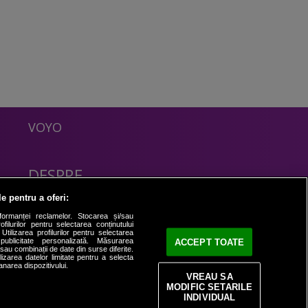
VOYO
DESPRE
Politica Confidentialitate
le pentru a oferi:
Contact
formanței reclamelor. Stocarea și/sau
filurilor pentru selectarea conținutului
Utilizarea profilurilor pentru selectarea
 publicitate personalizată. Măsurarea
ACCEPT TOATE
i sau combinații de date din surse diferite.
ilizarea datelor limitate pentru a selecta
anarea dispozitivului.
VREAU SA
MODIFIC SETARILE
INDIVIDUAL