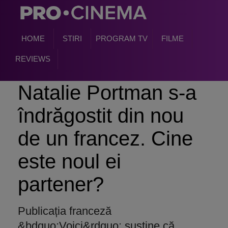
HOME
STIRI
PROGRAM TV
FILME
REVIEWS
Natalie Portman s-a
îndrăgostit din nou
de un francez. Cine
este noul ei
partener?
Publicația franceză
&bdquo;Voici&rdquo; susține că