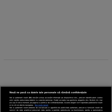
Nouă ne pasă ca datele tale personale să rămână confidențiale
Noi și partenerii noștri
201
stocăm și/sau accesăm informații pe dispozitivul dvs., precum identificatorii cookie
unici pentru prelucrarea datelor cu caracter personal. Puteți accepta sau gestiona alegerile dvs. făcând clic mai
CINEMA
jos sau în orice moment, pe pagina cu politica de confidențialitate. Aceste alegeri vor fi raportate partenerilor noștri
și nu vă vor afecta navigarea.
Mai multe detalii
Noi si partenerii nostri (retelele de socializare si agentiile de publicitate partenere, precum si furnizorii nostri de
servicii de date analitice) prelucram date pentru a permite website-ului sa functioneze, pentru a personaliza
DIVERTISMENT