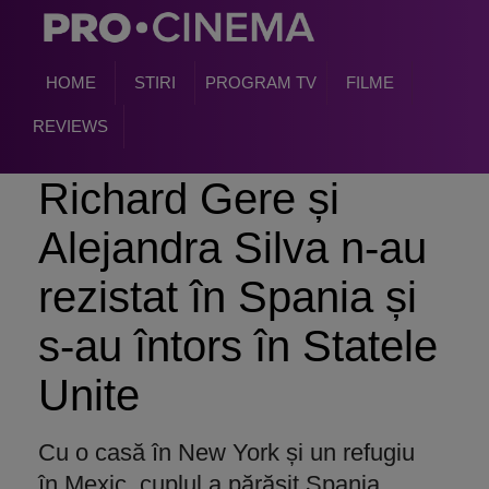
HOME
STIRI
PROGRAM TV
FILME
REVIEWS
Richard Gere și
Alejandra Silva n-au
rezistat în Spania și
s-au întors în Statele
Unite
Cu o casă în New York și un refugiu
în Mexic, cuplul a părăsit Spania,