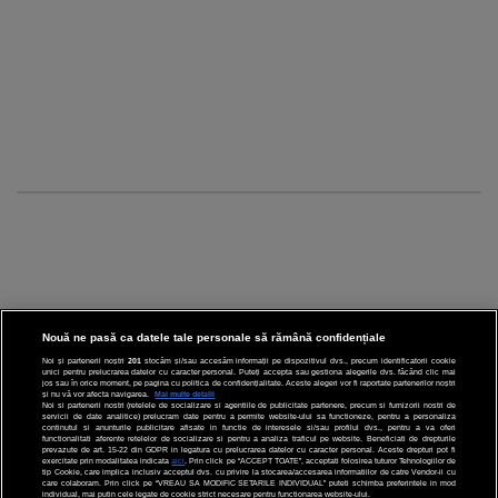
Nouă ne pasă ca datele tale personale să rămână confidențiale
Noi și partenerii noștri
201
stocăm și/sau accesăm informații pe dispozitivul dvs., precum identificatorii cookie
unici pentru prelucrarea datelor cu caracter personal. Puteți accepta sau gestiona alegerile dvs. făcând clic mai
CINEMA
jos sau în orice moment, pe pagina cu politica de confidențialitate. Aceste alegeri vor fi raportate partenerilor noștri
și nu vă vor afecta navigarea.
Mai multe detalii
Noi si partenerii nostri (retelele de socializare si agentiile de publicitate partenere, precum si furnizorii nostri de
servicii de date analitice) prelucram date pentru a permite website-ului sa functioneze, pentru a personaliza
DIVERTISMENT
continutul si anunturile publicitare afisate in functie de interesele si/sau profilul dvs., pentru a va oferi
functionalitati aferente retelelor de socializare si pentru a analiza traficul pe website. Beneficiati de drepturile
prevazute de art. 15-22 din GDPR in legatura cu prelucrarea datelor cu caracter personal. Aceste drepturi pot fi
STIRI
exercitate prin modalitatea indicata
aici
. Prin click pe “ACCEPT TOATE”, acceptati folosirea tuturor Tehnologiilor de
tip Cookie, care implica inclusiv acceptul dvs. cu privire la stocarea/accesarea informatiilor de catre Vendor-ii cu
care colaboram. Prin click pe “VREAU SA MODIFIC SETARILE INDIVIDUAL” puteti schimba preferintele in mod
TEHNOLOGIE
individual, mai putin cele legate de cookie strict necesare pentru functionarea website-ului.