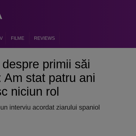
V
FILME
REVIEWS
despre primii săi
: Am stat patru ani
c niciun rol
-un interviu acordat ziarului spaniol