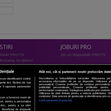
STIRI
JOBURI PRO
Stirile PRO•TV
Job-uri disponibile PRO•TV
Romania, te iubesc!
LIFESTYLE
dențiale
Atât noi, cât și partenerii noștri prelucrăm date
TEHNOLOGIE
Doctor de Bine
Dezvoltarea și îmbunătățirea serviciilor. Măsurarea per
cum identificatorii cookie
accesarea informațiilor de pe un dispozitiv. Utilizarea pro
erile dvs. făcând clic mai
I Like IT
Acasă
personalizat. Crearea profilurilor de conținut personalizat. 
 fi raportate partenerilor
publicității personalizate. Crearea profilurilor pentru
Acasă Gold
performanței conținutului. Înțelegerea publicului prin statistic
Utilizarea de date limitate pentru a selecta publicitatea. Ut
Perfecte
conținutul. Date precise de geolocație și identificarea prin sc
ecum si furnizorii nostri de
SPORT
DeBarbati
Listă parteneri (furnizori)
eze, pentru a personaliza
l dvs., pentru a va oferi
Foodstory
Sport.ro
. Beneficiati de drepturile