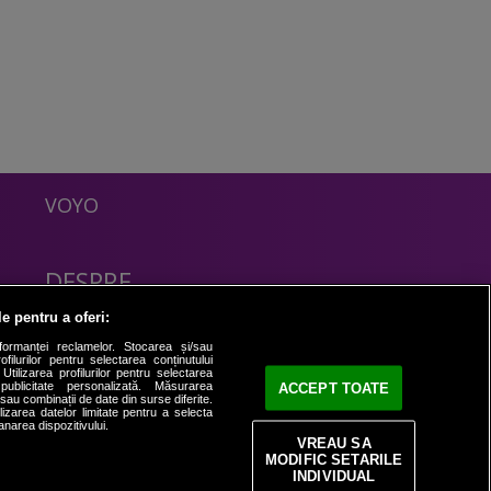
VOYO
DESPRE
Politica Confidentialitate
le pentru a oferi:
Contact
formanței reclamelor. Stocarea și/sau
filurilor pentru selectarea conținutului
Utilizarea profilurilor pentru selectarea
 publicitate personalizată. Măsurarea
ACCEPT TOATE
i sau combinații de date din surse diferite.
ilizarea datelor limitate pentru a selecta
anarea dispozitivului.
VREAU SA
MODIFIC SETARILE
INDIVIDUAL