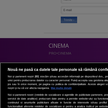
CINEMA
PRO•CINEMA
DIVERTISMENT
Nouă ne pasă ca datele tale personale să rămână confi
PRO•TV
Noi și partenerii noștri
201
stocăm și/sau accesăm informații pe dispozitivul dvs., pre
unici pentru prelucrarea datelor cu caracter personal. Puteți accepta sau gestiona aleg
Romanii au talent
jos sau în orice moment, pe pagina cu politica de confidențialitate. Aceste alegeri vor
Vocea Romaniei
noștri și nu vă vor afecta navigarea.
Mai multe detalii
Las Fierbinti
Noi si partenerii nostri (retelele de socializare si agentiile de publicitate partenere, pr
La Maruta
servicii de date analitice) prelucram date pentru a permite website-ului sa function
continutul si anunturile publicitare afisate in functie de interesele si/sau profilu
Apropo TV
functionalitati aferente retelelor de socializare si pentru a analiza traficul pe website