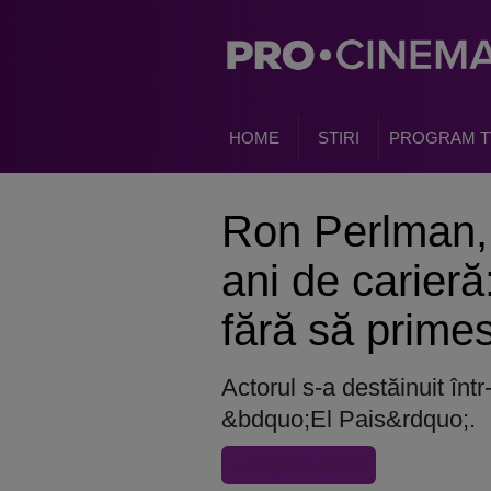
HOME
STIRI
PROGRAM T
Ron Perlman, 
ani de carieră
fără să primes
Actorul s-a destăinuit într
&bdquo;El Pais&rdquo;.
« Inapoi la articol