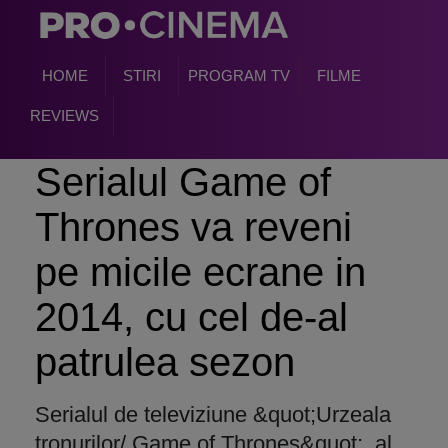
HOME
STIRI
PROGRAM TV
FILME
REVIEWS
Serialul Game of
Thrones va reveni
pe micile ecrane in
2014, cu cel de-al
patrulea sezon
Serialul de televiziune &quot;Urzeala
tronurilor/ Game of Thrones&quot;, al