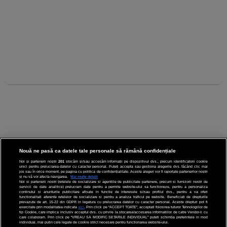
Nouă ne pasă ca datele tale personale să rămână confidențiale
Noi și partenerii noștri
201
stocăm și/sau accesăm informații pe dispozitivul dvs., precum identificatorii cookie
unici pentru prelucrarea datelor cu caracter personal. Puteți accepta sau gestiona alegerile dvs. făcând clic mai
CINEMA
jos sau în orice moment, pe pagina cu politica de confidențialitate. Aceste alegeri vor fi raportate partenerilor noștri
și nu vă vor afecta navigarea.
Mai multe detalii
Noi si partenerii nostri (retelele de socializare si agentiile de publicitate partenere, precum si furnizorii nostri de
servicii de date analitice) prelucram date pentru a permite website-ului sa functioneze, pentru a personaliza
DIVERTISMENT
continutul si anunturile publicitare afisate in functie de interesele si/sau profilul dvs., pentru a va oferi
functionalitati aferente retelelor de socializare si pentru a analiza traficul pe website. Beneficiati de drepturile
prevazute de art. 15-22 din GDPR in legatura cu prelucrarea datelor cu caracter personal. Aceste drepturi pot fi
STIRI
exercitate prin modalitatea indicata
aici
. Prin click pe “ACCEPT TOATE”, acceptati folosirea tuturor Tehnologiilor de
tip Cookie, care implica inclusiv acceptul dvs. cu privire la stocarea/accesarea informatiilor de catre Vendor-ii cu
care colaboram. Prin click pe “VREAU SA MODIFIC SETARILE INDIVIDUAL” puteti schimba preferintele in mod
TEHNOLOGIE
individual, mai putin cele legate de cookie strict necesare pentru functionarea website-ului.