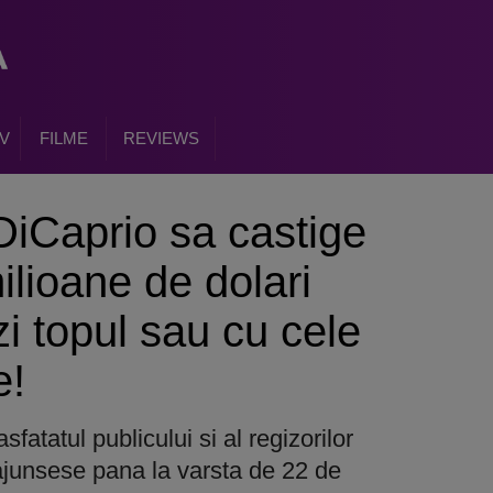
V
FILME
REVIEWS
iCaprio sa castige
ilioane de dolari
zi topul sau cu cele
e!
fatatul publicului si al regizorilor
junsese pana la varsta de 22 de