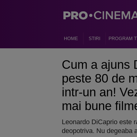
HOME
STIRI
PROGRAM T
Cum a ajuns D
peste 80 de m
intr-un an! Ve
mai bune film
Leonardo DiCaprio este ras
deopotriva. Nu degeaba a