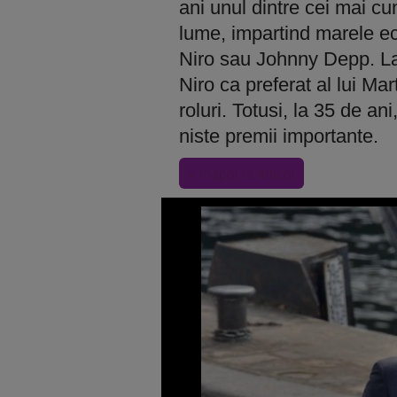
ani unul dintre cei mai cu
lume, impartind marele e
Niro sau Johnny Depp. La 3
Niro ca preferat al lui M
roluri. Totusi, la 35 de an
niste premii importante.
« Inapoi la articol