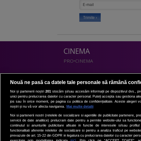
CINEMA
PRO•CINEMA
DIVERTISMENT
Nouă ne pasă ca datele tale personale să rămână confi
PRO•TV
Noi și partenerii noștri
201
stocăm și/sau accesăm informații pe dispozitivul dvs., pre
unici pentru prelucrarea datelor cu caracter personal. Puteți accepta sau gestiona aleg
Romanii au talent
jos sau în orice moment, pe pagina cu politica de confidențialitate. Aceste alegeri vor
Vocea Romaniei
noștri și nu vă vor afecta navigarea.
Mai multe detalii
Las Fierbinti
Noi si partenerii nostri (retelele de socializare si agentiile de publicitate partenere, pr
La Maruta
servicii de date analitice) prelucram date pentru a permite website-ului sa function
continutul si anunturile publicitare afisate in functie de interesele si/sau profilu
Apropo TV
functionalitati aferente retelelor de socializare si pentru a analiza traficul pe website
prevazute de art. 15-22 din GDPR in legatura cu prelucrarea datelor cu caracter person
aici
exercitate prin modalitatea indicata
. Prin click pe “ACCEPT TOATE”, acce