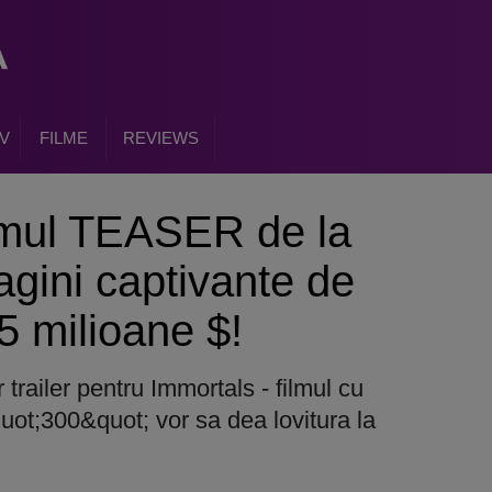
V
FILME
REVIEWS
imul TEASER de la
agini captivante de
15 milioane $!
 trailer pentru Immortals - filmul cu
quot;300&quot; vor sa dea lovitura la