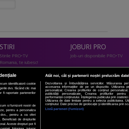
STIRI
JOBURI PRO
Stirile PRO•TV
Job-uri disponibile PRO•TV
Romania, te iubesc!
LIFESTYLE
dențiale
Atât noi, cât și partenerii noștri prelucrăm date
TEHNOLOGIE
Doctor de Bine
Dezvoltarea și îmbunătățirea serviciilor. Măsurarea per
cum identificatorii cookie
accesarea informațiilor de pe un dispozitiv. Utilizarea pro
erile dvs. făcând clic mai
I Like IT
Acasă
personalizat. Crearea profilurilor de conținut personalizat. 
 fi raportate partenerilor
publicității personalizate. Crearea profilurilor pentru
Acasă Gold
performanței conținutului. Înțelegerea publicului prin statistic
Utilizarea de date limitate pentru a selecta publicitatea. Ut
Perfecte
conținutul. Date precise de geolocație și identificarea prin sc
ecum si furnizorii nostri de
SPORT
DeBarbati
Listă parteneri (furnizori)
eze, pentru a personaliza
l dvs., pentru a va oferi
Foodstory
Sport.ro
. Beneficiati de drepturile
PRO•ARENA
al. Aceste drepturi pot fi
ptati folosirea tuturor