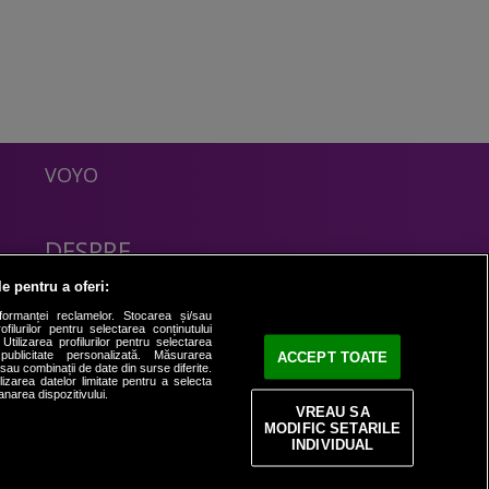
VOYO
DESPRE
Politica Confidentialitate
le pentru a oferi:
Contact
formanței reclamelor. Stocarea și/sau
filurilor pentru selectarea conținutului
Utilizarea profilurilor pentru selectarea
 publicitate personalizată. Măsurarea
ACCEPT TOATE
i sau combinații de date din surse diferite.
ilizarea datelor limitate pentru a selecta
anarea dispozitivului.
VREAU SA
MODIFIC SETARILE
INDIVIDUAL