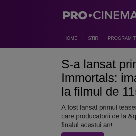
HOME
STIRI
PROGRAM T
S-a lansat pr
Immortals: im
la filmul de 1
A fost lansat primul teaser
care producatorii de la &
finalul acestui an!