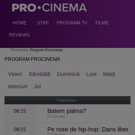
HOME
STIRI
PROGRAM TV
FILME
REVIEWS
Procinema
Program Procinema
PROGRAM PROCINEMA
Vineri
Sâmbătă
Duminică
Luni
Marți
Miercuri
Joi
Procinema -
Batem palma?
06:15
120 min.
Pe note de hip-hop: Dans liber
08:15