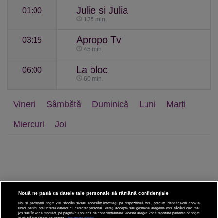
Julie si Julia
01:00
135 min.
Apropo Tv
03:15
45 min.
La bloc
06:00
60 min.
Vineri
Sâmbătă
Duminică
Luni
Marți
Miercuri
Joi
Nouă ne pasă ca datele tale personale să rămână confidențiale
Noi și partenerii noștri
201
stocăm și/sau accesăm informații pe dispozitivul dvs., precum identificatorii cookie
unici pentru prelucrarea datelor cu caracter personal. Puteți accepta sau gestiona alegerile dvs. făcând clic mai
CINEMA
jos sau în orice moment, pe pagina cu politica de confidențialitate. Aceste alegeri vor fi raportate partenerilor noștri
și nu vă vor afecta navigarea.
Mai multe detalii