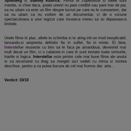
Spielberg
si
Stanley Kubrick.
Filmul te copleseste si ideile sunt
marete, si chiar daca, poate uneori nu pare credibil sau pare tras de par,
sa nu uitam ca este un film despre lucruri pe care nu le cunoastem, dar
sa nu uitam ca nu vorbim de un documentar, ci de o viziune
spectaculoasa a unui regizor care incearca mereu sa isi depaseasca
limitele.
Unele filme iti plac, altele te schimba si te ating intr-un mod inexplicabil,
lansandu-si amprenta definitiv fie in suflet, fie in minte. Ei bine,
Interstellar
reuseste cu brio sa le faca pe amandoua, devenind mai
mult decat un film, ci o calatorie in care iti sunt testate toate simturile,
trairile si logica.
Interstellar
este printre cele mai bune filme ale anului
si va recomand cu drag sa mergeti sa-l vedeti cu inima si mintea
deschise, pentru a va putea bucura de cel mai frumos dar: arta...
Verdict: 10/10