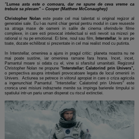
"Lumea asta este o comoara, dar ne spune de ceva vreme ca
trebuie sa plecam" – Cooper (Matthew McConaughey)
Christopher Nolan
este poate cel mai talentat si original regizor al
generatiei sale. Eu l-as numit chiar genial pentru modul in care reuseste
sa atraga mase de oameni in salile de cinema oferindu-le filme
complexe, in care esti provocat intelectual si esti nevoit sa mizezi pe
rational si nu pe emotional. Ei bine, noul sau film,
Interstellar
, le are pe
toate, dozate echilibrat si prezentate in cel mai realist mod cu putinta.
In Interstellar, omenirea a ajuns in pragul critic: planeta noastra nu ne
mai poate sustine, iar omenirea ramane fara hrana. Incet, incet,
Pamantul moare si odata cu el, vine si sfarsitul umanitatii. Regizorul
Christopher Nolan ne propune
"Interstellar: Calatorind prin Univers",
o perspectiva asupra intrebarii provocatoare legata de locul omenirii in
Univers. Actiunea se petrece in viitorul apropiat in care o criza agricola
a ingenunchiat Pamantul. "Interstellar: Calatorind prin Univers" este
cronica unei misiuni indraznete menite sa impinga barierele timpului si
spatiului intr-un pariu uman disperat cu riscul extinctiei.