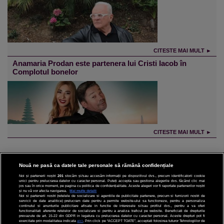
CITESTE MAI MULT ►
Anamaria Prodan este partenera lui Cristi Iacob în
Complotul bonelor
CITESTE MAI MULT ►
Nouă ne pasă ca datele tale personale să rămână confidențiale
Noi și partenerii noștri
201
stocăm și/sau accesăm informații pe dispozitivul dvs., precum identificatorii cookie
unici pentru prelucrarea datelor cu caracter personal. Puteți accepta sau gestiona alegerile dvs. făcând clic mai
CINEMA
jos sau în orice moment, pe pagina cu politica de confidențialitate. Aceste alegeri vor fi raportate partenerilor noștri
și nu vă vor afecta navigarea.
Mai multe detalii
Noi si partenerii nostri (retelele de socializare si agentiile de publicitate partenere, precum si furnizorii nostri de
servicii de date analitice) prelucram date pentru a permite website-ului sa functioneze, pentru a personaliza
DIVERTISMENT
continutul si anunturile publicitare afisate in functie de interesele si/sau profilul dvs., pentru a va oferi
functionalitati aferente retelelor de socializare si pentru a analiza traficul pe website. Beneficiati de drepturile
prevazute de art. 15-22 din GDPR in legatura cu prelucrarea datelor cu caracter personal. Aceste drepturi pot fi
STIRI
exercitate prin modalitatea indicata
aici
. Prin click pe “ACCEPT TOATE”, acceptati folosirea tuturor Tehnologiilor de