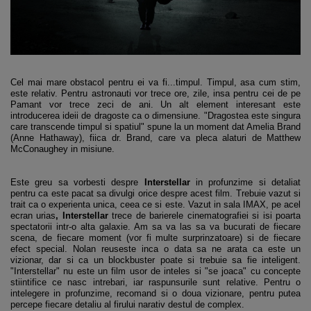
Cel mai mare obstacol pentru ei va fi...timpul. Timpul, asa cum stim,
este relativ. Pentru astronauti vor trece ore, zile, insa pentru cei de pe
Pamant vor trece zeci de ani. Un alt element interesant este
introducerea ideii de dragoste ca o dimensiune. "Dragostea este singura
care transcende timpul si spatiul" spune la un moment dat Amelia Brand
(Anne Hathaway), fiica dr. Brand, care va pleca alaturi de Matthew
McConaughey in misiune.
Este greu sa vorbesti despre
Interstellar
in profunzime si detaliat
pentru ca este pacat sa divulgi orice despre acest film. Trebuie vazut si
trait ca o experienta unica, ceea ce si este. Vazut in sala IMAX, pe acel
ecran urias
, Interstellar
trece de barierele cinematografiei si isi poarta
spectatorii intr-o alta galaxie. Am sa va las sa va bucurati de fiecare
scena, de fiecare moment (vor fi multe surprinzatoare) si de fiecare
efect special. Nolan reuseste inca o data sa ne arata ca este un
vizionar, dar si ca un blockbuster poate si trebuie sa fie inteligent.
"Interstellar" nu este un film usor de inteles si "se joaca" cu concepte
stiintifice ce nasc intrebari, iar raspunsurile sunt relative. Pentru o
intelegere in profunzime, recomand si o doua vizionare, pentru putea
percepe fiecare detaliu al firului narativ destul de complex.