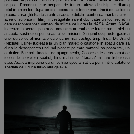
plantatii de porumb, singurul planta care mai poate creste in pamantul
nisipos. Pamantul este acoperit de furtuni uriase de nisip ce distrug
totul in calea lor. Dupa ce descopera niste fenomene stranii ce au loc in
propria casa (fiti foarte atenti la aceste detalii, pentru ca mai tarziu veti
avea o surpriza in film), investigatiile sale il duc catre un loc secret in
care descopera fosti oameni de stiinta ce lucrau la NASA. Acum, NASA
lucreaza in secret, pentru ca omenirea nu mai este interesata si nici nu
accepta sustinerea pentru astfel de misiuni. Singurul scop este gasirea
unei surse de alimentatie care sa ne mai castige timp. Insa, Dr. Brand
(Michael Caine) lucreaza la un plan maret: o calatorie in spatiu care sa
duca la descoperirea unei noi planete pe care oamenii sa poata trai, un
al doilea Pamant. Imediat ce ajunge acolo, Cooper este atras iarasi de
ideea de a explora spatiul, fiind mahnit de "tarana" in care trebuie sa
stea. Asa ca impreuna cu un echipa specializat va porni intr-o calatorie
spatiala ce il duce intr-o alta galaxie.