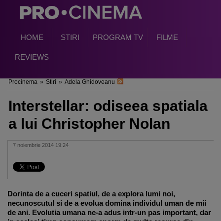
HOME
STIRI
PROGRAM TV
FILME
REVIEWS
Procinema
»
Stiri
»
Adela Ghidoveanu
Interstellar: odiseea spatiala
a lui Christopher Nolan
7 noiembrie 2014 19:24
Dorinta de a cuceri spatiul, de a explora lumi noi,
necunoscutul si de a evolua domina individul uman de mii
de ani. Evolutia umana ne-a adus intr-un pas important, dar