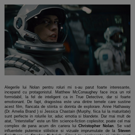
Alegerile lui Nolan pentru roluri mi s-au parut foarte interesante,
incepand cu protagonistul. Matthew McConaughey face inca un rol
formidabil, la fel de inteligent ca in True Detective, dar si foarte
emotionant. De fapt, dragostea este una dintre temele care sustine
acest film, flancata de stiinta si dorinta de explorare. Anne Hathaway
(Dr. Amelia Brand ) si Jessica Chastain (Murphy, fiica lui la maturitate)
sunt perfecte in rolurile lor, aduc emotia si blandete. Dar mai mult de
atat, "Interstellar" este un film science-fiction coplesitor, poate cel mai
complex de pana acum din cariera lui
Christopher Nolan
. Se vad
influentele puternice stilistice si vizuale imprumutate de la
Steven