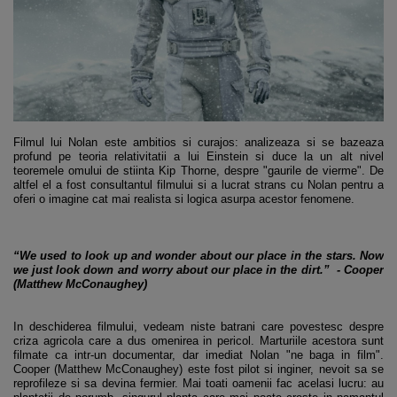
Filmul lui Nolan este ambitios si curajos: analizeaza si se bazeaza
profund pe teoria relativitatii a lui Einstein si duce la un alt nivel
teoremele omului de stiinta Kip Thorne, despre "gaurile de vierme". De
altfel el a fost consultantul filmului si a lucrat strans cu Nolan pentru a
oferi o imagine cat mai realista si logica asurpa acestor fenomene.
“We used to look up and wonder about our place in the stars. Now
we just look down and worry about our place in the dirt.” - Cooper
(Matthew McConaughey)
In deschiderea filmului, vedeam niste batrani care povestesc despre
criza agricola care a dus omenirea in pericol. Marturiile acestora sunt
filmate ca intr-un documentar, dar imediat Nolan "ne baga in film".
Cooper (Matthew McConaughey) este fost pilot si inginer, nevoit sa se
reprofileze si sa devina fermier. Mai toati oamenii fac acelasi lucru: au