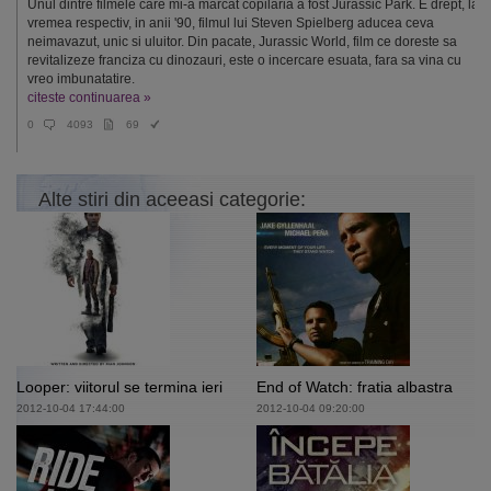
Unul dintre filmele care mi-a marcat copilaria a fost Jurassic Park. E drept, la
vremea respectiv, in anii '90, filmul lui Steven Spielberg aducea ceva
neimavazut, unic si uluitor. Din pacate, Jurassic World, film ce doreste sa
revitalizeze franciza cu dinozauri, este o incercare esuata, fara sa vina cu
vreo imbunatatire.
citeste continuarea »
0
4093
69
Alte stiri din aceeasi categorie:
Looper: viitorul se termina ieri
End of Watch: fratia albastra
2012-10-04 17:44:00
2012-10-04 09:20:00