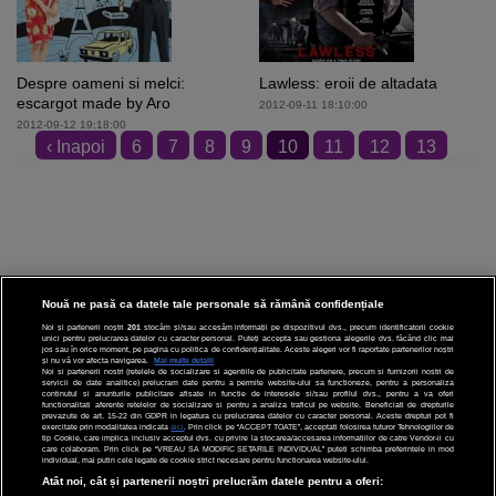
Despre oameni si melci:
Lawless: eroii de altadata
escargot made by Aro
2012-09-11 18:10:00
2012-09-12 19:18:00
‹ Inapoi
6
7
8
9
10
11
12
13
14
15
Inainte ›
Nouă ne pasă ca datele tale personale să rămână confidențiale
Noi și partenerii noștri
201
stocăm și/sau accesăm informații pe dispozitivul dvs., precum identificatorii cookie
unici pentru prelucrarea datelor cu caracter personal. Puteți accepta sau gestiona alegerile dvs. făcând clic mai
CINEMA
jos sau în orice moment, pe pagina cu politica de confidențialitate. Aceste alegeri vor fi raportate partenerilor noștri
și nu vă vor afecta navigarea.
Mai multe detalii
Noi si partenerii nostri (retelele de socializare si agentiile de publicitate partenere, precum si furnizorii nostri de
servicii de date analitice) prelucram date pentru a permite website-ului sa functioneze, pentru a personaliza
DIVERTISMENT
continutul si anunturile publicitare afisate in functie de interesele si/sau profilul dvs., pentru a va oferi
functionalitati aferente retelelor de socializare si pentru a analiza traficul pe website. Beneficiati de drepturile
prevazute de art. 15-22 din GDPR in legatura cu prelucrarea datelor cu caracter personal. Aceste drepturi pot fi
STIRI
exercitate prin modalitatea indicata
aici
. Prin click pe “ACCEPT TOATE”, acceptati folosirea tuturor Tehnologiilor de
tip Cookie, care implica inclusiv acceptul dvs. cu privire la stocarea/accesarea informatiilor de catre Vendor-ii cu
care colaboram. Prin click pe “VREAU SA MODIFIC SETARILE INDIVIDUAL” puteti schimba preferintele in mod
TEHNOLOGIE
individual, mai putin cele legate de cookie strict necesare pentru functionarea website-ului.
Atât noi, cât și partenerii noștri prelucrăm datele pentru a oferi:
SPORT