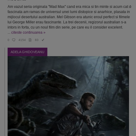
Am vazut seria originala "Mad Max" cand era mica si tin minte si acum cat de
fascinata am ramas de universul unei lumi distopice si anarhice, plasata in
mijlocul desertului australian. Mel Gibson era atunic eroul perfect si filmele
lui George Miller erau fascinante. La trei decenii, regizorul australian s-a
intors in forta, cu un noul film din serie, pe care eu il consider excelent.
...
citeste continuarea »
0
4154
83
ADELA GHIDOVEANU