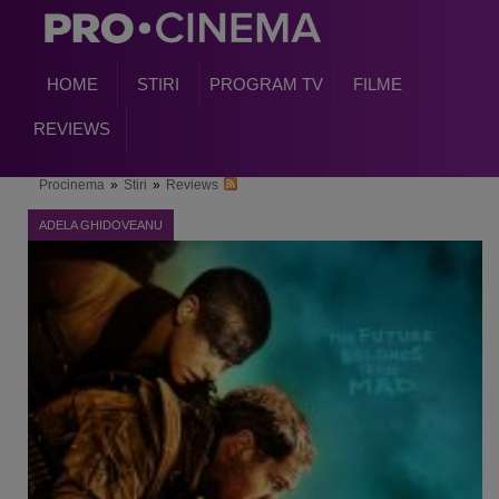
HOME
STIRI
PROGRAM TV
FILME
REVIEWS
Procinema
»
Stiri
»
Reviews
ADELA GHIDOVEANU