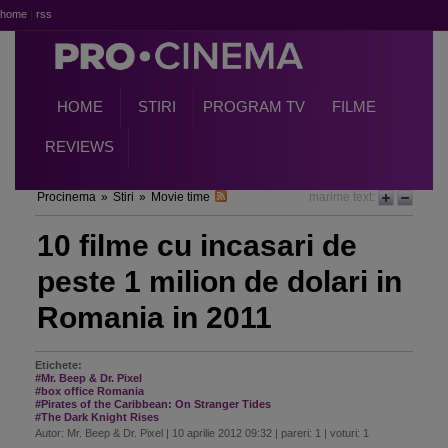
home
|
rss
HOME
STIRI
PROGRAM TV
FILME
REVIEWS
Procinema
»
Stiri
»
Movie time
marime text:
10 filme cu incasari de
peste 1 milion de dolari in
Romania in 2011
Etichete:
#Mr. Beep & Dr. Pixel
#box office Romania
#Pirates of the Caribbean: On Stranger Tides
#The Dark Knight Rises
Autor: Mr. Beep & Dr. Pixel | 10 aprilie 2012 09:32 | pareri: 1 | voturi: 1