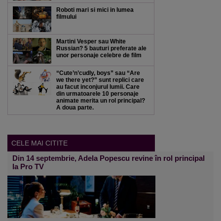
Roboti mari si mici in lumea
filmului
Martini Vesper sau White
Russian? 5 bauturi preferate ale
unor personaje celebre de film
“Cute’n’cudly, boys” sau “Are
we there yet?” sunt replici care
au facut inconjurul lumii. Care
din urmatoarele 10 personaje
animate merita un rol principal?
A doua parte.
CELE MAI CITITE
Din 14 septembrie, Adela Popescu revine în rol principal
la Pro TV