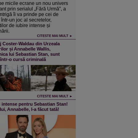
pe micile ecrane un nou univers
ant prin serialul „Fără Urmă”, a
intrigă îi va prinde pe cei de
într-un joc al secretelor,
ilor de iubire intense și
ării.
CITESTE MAI MULT ►
j Coster-Waldau din Urzeala
ilor și Annabelle Wallis,
ica lui Sebastian Stan, sunt
 într-o cursă criminală
CITESTE MAI MULT ►
 intense pentru Sebastian Stan!
lui, Annabelle, l-a făcut tată!