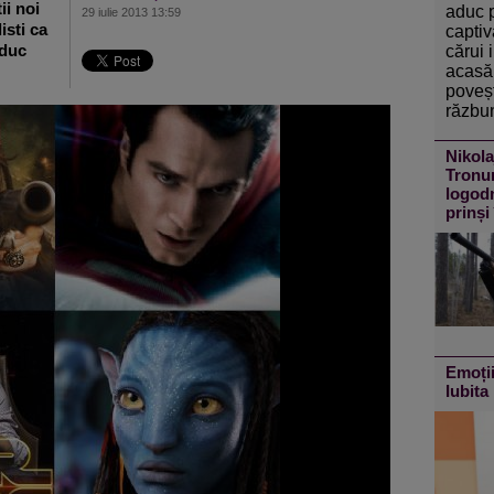
ii noi
aduc 
29 iulie 2013 13:59
isti ca
captiv
aduc
cărui 
acasă 
poveșt
răzbun
Nikola
Tronur
logodn
prinși
Emoții
Iubita 