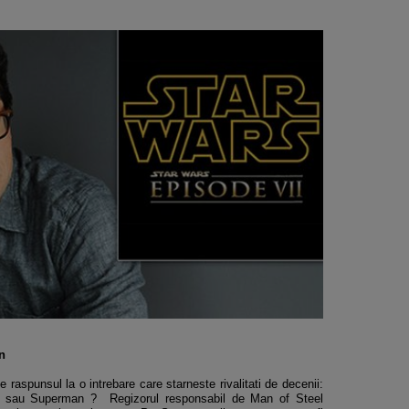
n
 raspunsul la o intrebare care starneste rivalitati de decenii:
n sau Superman ? Regizorul responsabil de Man of Steel