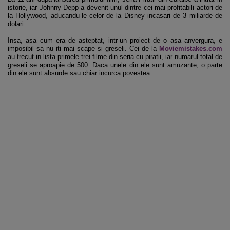
istorie, iar Johnny Depp a devenit unul dintre cei mai profitabili actori de
la Hollywood, aducandu-le celor de la Disney incasari de 3 miliarde de
dolari.
Insa, asa cum era de asteptat, intr-un proiect de o asa anvergura, e
imposibil sa nu iti mai scape si greseli. Cei de la
Moviemistakes.com
au trecut in lista primele trei filme din seria cu piratii, iar numarul total de
greseli se aproapie de 500. Daca unele din ele sunt amuzante, o parte
din ele sunt absurde sau chiar incurca povestea.