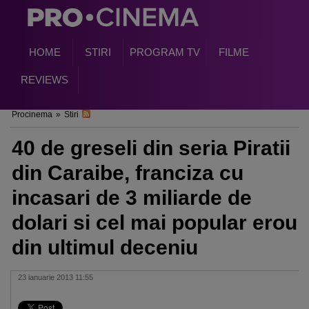
HOME
STIRI
PROGRAM TV
FILME
REVIEWS
Procinema
»
Stiri
40 de greseli din seria Piratii
din Caraibe, franciza cu
incasari de 3 miliarde de
dolari si cel mai popular erou
din ultimul deceniu
23 ianuarie 2013 11:55