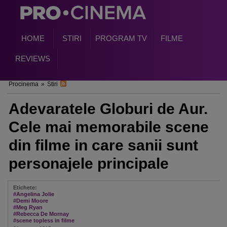
HOME
STIRI
PROGRAM TV
FILME
REVIEWS
Procinema
»
Stiri
Adevaratele Globuri de Aur.
Cele mai memorabile scene
din filme in care sanii sunt
personajele principale
Etichete:
#Angelina Jolie
#Demi Moore
#Meg Ryan
#Rebecca De Mornay
#scene topless in filme