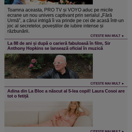
Toamna aceasta, PRO TV și VOYO aduc pe micile
ecrane un nou univers captivant prin serialul „Fără
Urmă”, a cărui intrigă îi va prinde pe cei de acasă într-un
joc al secretelor, poveștilor de iubire intense și
răzbunării.
CITESTE MAI MULT ►
La 88 de ani și după o carieră fabuloasă în film, Sir
Anthony Hopkins se lansează oficial în muzică
CITESTE MAI MULT ►
Adina din La Bloc a născut al 5-lea copil! Laura Cosoi are
tot o fetiță
CITESTE MAI MULT ►