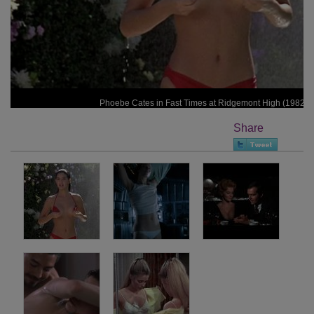
Phoebe Cates in Fast Times at Ridgemont High (1982)
Share