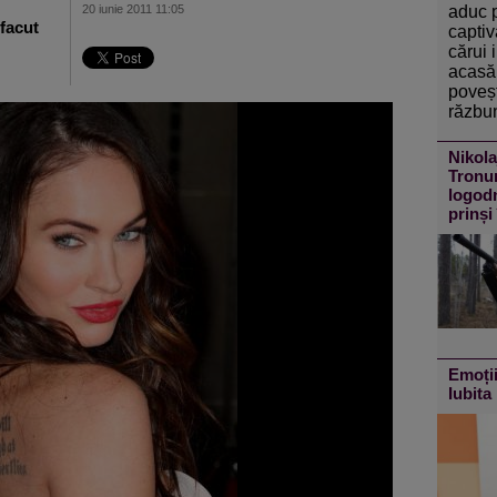
aduc 
20 iunie 2011 11:05
facut
captiv
cărui 
acasă 
poveșt
răzbun
Nikola
Tronur
logodn
prinși
Emoții
Iubita 