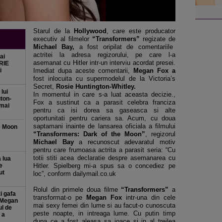
Starul de la
Hollywood
, care este producator
executiv al filmelor
“Transformers”
regizate de
Michael Bay,
a fost oripilat de comentariile
actritei la adresa regizorului, pe care l-a
ai
asemanat cu Hitler intr-un interviu acordat presei.
RIE
i
Imediat dupa aceste comentarii,
Megan Fox a
fost inlocuita cu supermodelul de la Victoria’s
Secret,
Rosie Huntington-Whitley.
 lui
In momentul in care s-a luat aceasta decizie.,
ton-
Fox a sustinut ca a parasit celebra franciza
 mai
pentru ca isi dorea sa gaseasca si alte
oportunitati pentru cariera sa. Acum, cu doua
saptamani inainte de lansarea oficiala a filmului
e Moon
“Transformers: Dark of the Moon”
, regizorul
Michael Bay
a recunoscut adevaratul motiv
pentru care frumoasa actrita a parasit seria: “Cu
totii stiti acea declaratie despre asemanarea cu
 lua
e
Hitler. Spielberg mi-a spus sa o concediez pe
ut
loc”, conform dailymail.co.uk
Rolul din primele doua filme
“Transformers”
a
i gafa
transformat-o pe
Megan Fox
intr-una din cele
e Megan
mai sexy femei din lume si au facut-o cunoscuta
ul de
peste noapte, in intreaga lume. Cu putin timp
 a
dupa ce a fost aleasa sa joace si in al treilea