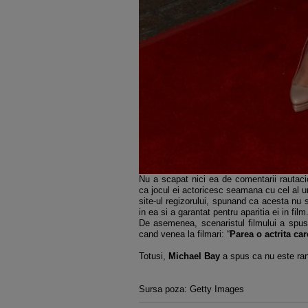
Nu a scapat nici ea de comentarii rautaci
ca jocul ei actoricesc seamana cu cel al u
site-ul regizorului, spunand ca acesta nu s
in ea si a garantat pentru aparitia ei in film
De asemenea, scenaristul filmului a spu
cand venea la filmari: “
Parea o actrita ca
Totusi,
Michael Bay
a spus ca nu este rani
Sursa poza: Getty Images