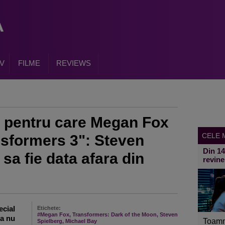
V
FILME
REVIEWS
v pentru care Megan Fox
CELE M
nsformers 3": Steven
Din 1
 sa fie data afara din
revine
ecial
Etichete:
#Megan Fox, Transformers: Dark of the Moon, Steven
sa nu
Toamn
Spielberg, Michael Bay