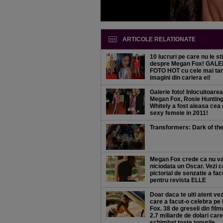
ARTICOLE RELATIONATE
10 lucruri pe care nu le sti
despre Megan Fox! GALE
FOTO HOT cu cele mai tar
imagini din cariera ei!
Galerie foto! Inlocuitoarea
Megan Fox, Rosie Hunting
Whitely a fost aleasa cea
sexy femeie in 2011!
Transformers: Dark of th
Megan Fox crede ca nu va
niciodata un Oscar. Vezi c
pictorial de senzatie a fac
pentru revista ELLE
Doar daca te uiti atent vez
care a facut-o celebra p
Fox. 38 de greseli din film
2.7 miliarde de dolari care
schimbat toate topurile