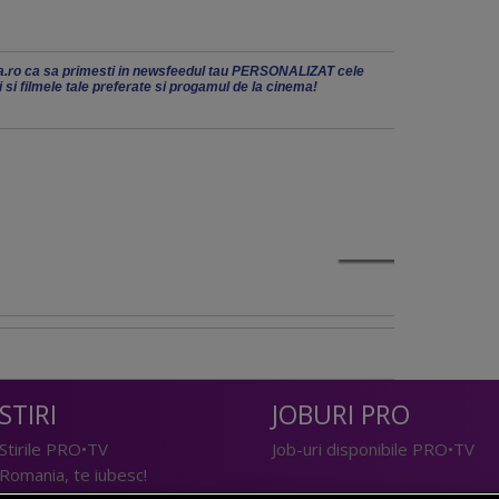
.ro ca sa primesti in newsfeedul tau PERSONALIZAT cele
ii si filmele tale preferate si progamul de la cinema!
STIRI
JOBURI PRO
Stirile PRO•TV
Job-uri disponibile PRO•TV
Romania, te iubesc!