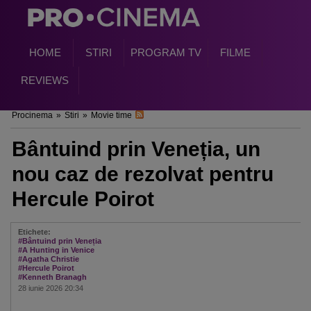
HOME
STIRI
PROGRAM TV
FILME
REVIEWS
Procinema
»
Stiri
»
Movie time
Bântuind prin Veneția, un
nou caz de rezolvat pentru
Hercule Poirot
Etichete:
#Bântuind prin Veneția
#A Hunting in Venice
#Agatha Christie
#Hercule Poirot
#Kenneth Branagh
28 iunie 2026 20:34