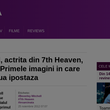
V
FILME
REVIEWS
, actrita din 7th Heaven,
CELE M
 Primele imagini in care
Din 1
ua ipostaza
revine
ll
Etichete:
#Beverley Mitchell
se
#7th Heaven
ialul
#insarcinata
25 noiembrie 2012 07:07
 primul
Toamn