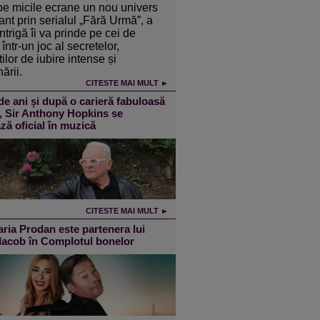
pe micile ecrane un nou univers
ant prin serialul „Fără Urmă”, a
intrigă îi va prinde pe cei de
într-un joc al secretelor,
ilor de iubire intense și
ării.
CITESTE MAI MULT ►
de ani și după o carieră fabuloasă
m, Sir Anthony Hopkins se
ză oficial în muzică
CITESTE MAI MULT ►
ia Prodan este partenera lui
 Iacob în Complotul bonelor