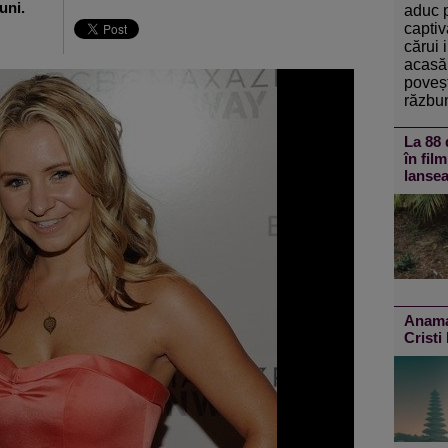
uni.
aduc 
captiv
cărui 
acasă 
poveșt
răzbun
La 88 
în fil
lansea
Anamar
Cristi