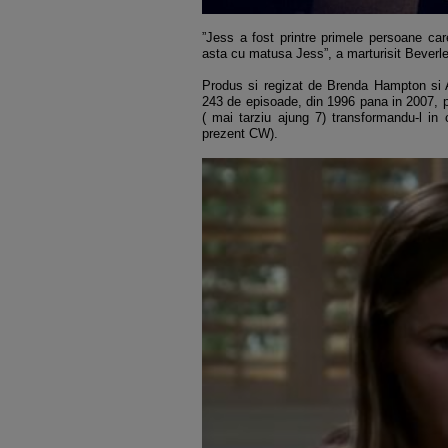
”Jess a fost printre primele persoane ca
asta cu matusa Jess”, a marturisit Beverle
Produs si regizat de Brenda Hampton si Aa
243 de episoade, din 1996 pana in 2007, pov
( mai tarziu ajung 7) transformandu-l i
prezent CW).