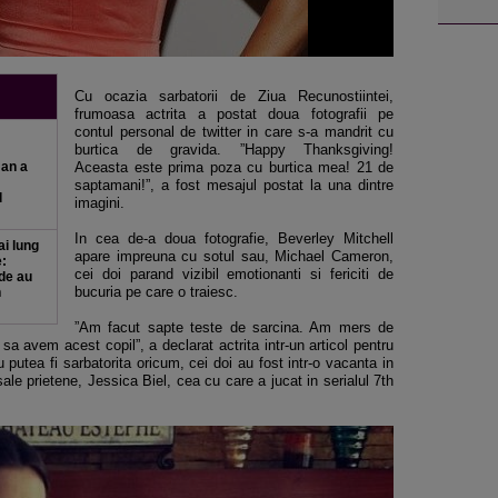
Cu ocazia sarbatorii de Ziua Recunostiintei,
frumoasa actrita a postat doua fotografii pe
contul personal de twitter in care s-a mandrit cu
burtica de gravida. ”Happy Thanksgiving!
an a
Aceasta este prima poza cu burtica mea! 21 de
saptamani!”, a fost mesajul postat la una dintre
l
imagini.
In cea de-a doua fotografie, Beverley Mitchell
ai lung
apare impreuna cu sotul sau, Michael Cameron,
e:
cei doi parand vizibil emotionanti si fericiti de
de au
bucuria pe care o traiesc.
h
”Am facut sapte teste de sarcina. Am mers de
 sa avem acest copil”, a declarat actrita intr-un articol pentru
tea fi sarbatorita oricum, cei doi au fost intr-o vacanta in
sale prietene, Jessica Biel, cea cu care a jucat in serialul 7th