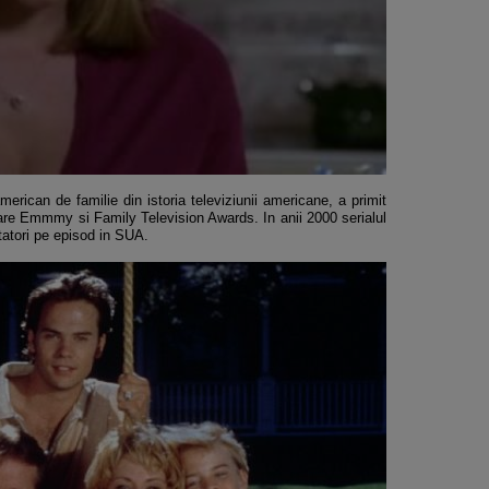
erican de familie din istoria televiziunii americane, a primit
care Emmmy si Family Television Awards. In anii 2000 serialul
tatori pe episod in SUA.