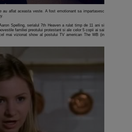
re au aflat aceasta veste. A fost emotionant sa impartasesc
y.
ron Spelling, serialul 7th Heaven a rulat timp de 11 ani si
estile familiei preotului protestant si ale celor 5 copii ai sai
n cel mai vizionat show al postului TV american The WB (in