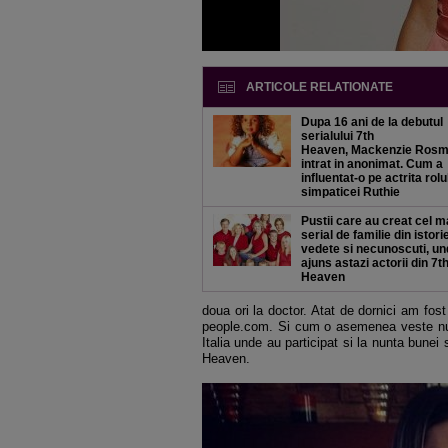
ARTICOLE RELATIONATE
Dupa 16 ani de la debutul
serialului 7th
Heaven,
Mackenzie Rosm
intrat in anonimat. Cum a
influentat-o pe actrita rolu
simpaticei Ruthie
Pustii care au creat cel m
serial de familie din istori
vedete si necunoscuti, un
ajuns astazi actorii din 7t
Heaven
doua ori la doctor. Atat de dornici am fost
people.com. Si cum o asemenea veste nu pu
Italia unde au participat si la nunta bunei 
Heaven.