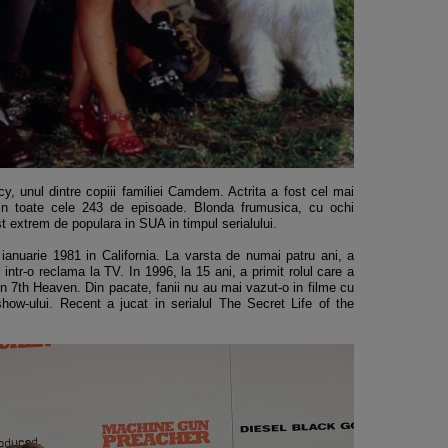
ucy, unul dintre copiii familiei Camdem. Actrita a fost cel mai
d in toate cele 243 de episoade. Blonda frumusica, cu ochi
st extrem de populara in SUA in timpul serialului.
anuarie 1981 in California. La varsta de numai patru ani, a
 intr-o reclama la TV. In 1996, la 15 ani, a primit rolul care a
n 7th Heaven. Din pacate, fanii nu au mai vazut-o in filme cu
how-ului. Recent a jucat in serialul The Secret Life of the