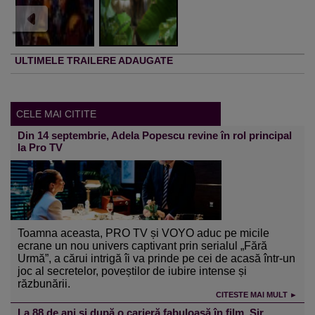
ULTIMELE TRAILERE ADAUGATE
CELE MAI CITITE
Din 14 septembrie, Adela Popescu revine în rol principal
la Pro TV
Toamna aceasta, PRO TV și VOYO aduc pe micile
ecrane un nou univers captivant prin serialul „Fără
Urmă”, a cărui intrigă îi va prinde pe cei de acasă într-un
joc al secretelor, poveștilor de iubire intense și
răzbunării.
CITESTE MAI MULT ►
La 88 de ani și după o carieră fabuloasă în film, Sir