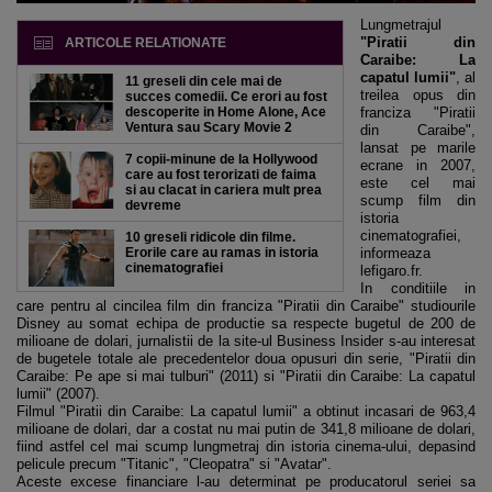
Lungmetrajul
"Piratii din
ARTICOLE RELATIONATE
Caraibe: La
capatul lumii"
, al
11 greseli din cele mai de
treilea opus din
succes comedii. Ce erori au fost
descoperite in Home Alone, Ace
franciza "Piratii
Ventura sau Scary Movie 2
din Caraibe",
lansat pe marile
7 copii-minune de la Hollywood
ecrane in 2007,
care au fost terorizati de faima
este cel mai
si au clacat in cariera mult prea
scump film din
devreme
istoria
cinematografiei,
10 greseli ridicole din filme.
Erorile care au ramas in istoria
informeaza
cinematografiei
lefigaro.fr.
In conditiile in
care pentru al cincilea film din franciza "Piratii din Caraibe" studiourile
Disney au somat echipa de productie sa respecte bugetul de 200 de
milioane de dolari, jurnalistii de la site-ul Business Insider s-au interesat
de bugetele totale ale precedentelor doua opusuri din serie, "Piratii din
Caraibe: Pe ape si mai tulburi" (2011) si "Piratii din Caraibe: La capatul
lumii" (2007).
Filmul "Piratii din Caraibe: La capatul lumii" a obtinut incasari de 963,4
milioane de dolari, dar a costat nu mai putin de 341,8 milioane de dolari,
fiind astfel cel mai scump lungmetraj din istoria cinema-ului, depasind
pelicule precum "Titanic", "Cleopatra" si "Avatar".
Aceste excese financiare l-au determinat pe producatorul seriei sa