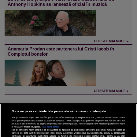
Anthony Hopkins se lansează oficial în muzică
CITESTE MAI MULT ►
Anamaria Prodan este partenera lui Cristi Iacob în
Complotul bonelor
CITESTE MAI MULT ►
Nouă ne pasă ca datele tale personale să rămână confidențiale
Noi și partenerii noștri
201
stocăm și/sau accesăm informații pe dispozitivul dvs., precum identificatorii cookie
unici pentru prelucrarea datelor cu caracter personal. Puteți accepta sau gestiona alegerile dvs. făcând clic mai
CINEMA
jos sau în orice moment, pe pagina cu politica de confidențialitate. Aceste alegeri vor fi raportate partenerilor noștri
și nu vă vor afecta navigarea.
Mai multe detalii
Noi si partenerii nostri (retelele de socializare si agentiile de publicitate partenere, precum si furnizorii nostri de
servicii de date analitice) prelucram date pentru a permite website-ului sa functioneze, pentru a personaliza
DIVERTISMENT
continutul si anunturile publicitare afisate in functie de interesele si/sau profilul dvs., pentru a va oferi