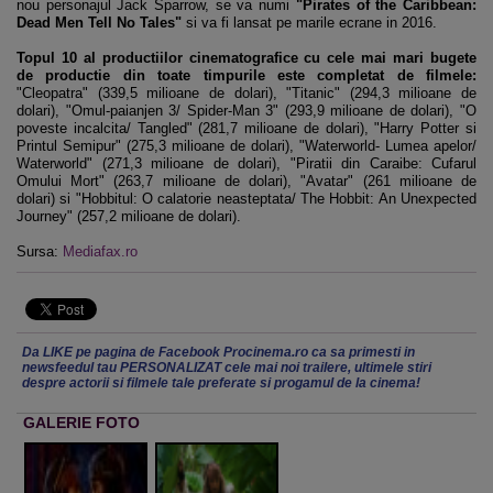
nou personajul Jack Sparrow, se va numi
"Pirates of the Caribbean:
Dead Men Tell No Tales"
si va fi lansat pe marile ecrane in 2016.
Topul 10 al productiilor cinematografice cu cele mai mari bugete
de productie din toate timpurile este completat de filmele:
"Cleopatra" (339,5 milioane de dolari), "Titanic" (294,3 milioane de
dolari), "Omul-paianjen 3/ Spider-Man 3" (293,9 milioane de dolari), "O
poveste incalcita/ Tangled" (281,7 milioane de dolari), "Harry Potter si
Printul Semipur" (275,3 milioane de dolari), "Waterworld- Lumea apelor/
Waterworld" (271,3 milioane de dolari), "Piratii din Caraibe: Cufarul
Omului Mort" (263,7 milioane de dolari), "Avatar" (261 milioane de
dolari) si "Hobbitul: O calatorie neasteptata/ The Hobbit: An Unexpected
Journey" (257,2 milioane de dolari).
Sursa:
Mediafax.ro
Da LIKE pe pagina de Facebook Procinema.ro ca sa primesti in
newsfeedul tau PERSONALIZAT cele mai noi trailere, ultimele stiri
despre actorii si filmele tale preferate si progamul de la cinema!
GALERIE FOTO