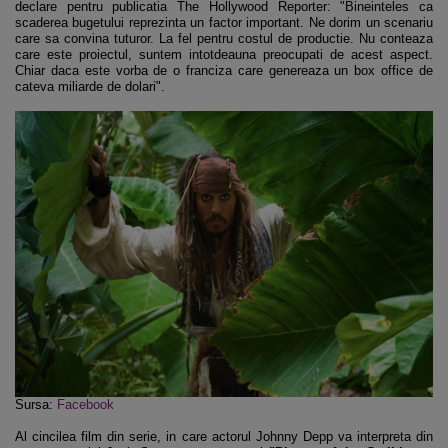
declare pentru publicatia The Hollywood Reporter: "Bineinteles ca
scaderea bugetului reprezinta un factor important. Ne dorim un scenariu
care sa convina tuturor. La fel pentru costul de productie. Nu conteaza
care este proiectul, suntem intotdeauna preocupati de acest aspect.
Chiar daca este vorba de o franciza care genereaza un box office de
cateva miliarde de dolari".
Sursa:
Facebook
Al cincilea film din serie, in care actorul Johnny Depp va interpreta din